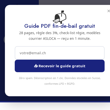
📬
Guide PDF fin-de-bail gratuit
28 pages, règle des 3%, check-list régie, modèles
courrier ASLOCA — reçu en 1 minute.
Accueil
Abonnements
Cortebert
Abonnement nettoyage a
Cortebert
📥 Recevoir le guide gratuit
Economisez jusqu'a 20% avec un abonnement
Zéro spam. Désinscription en 1 clic. Données stockées en Suisse,
nettoyage regulier a Cortebert
conformes LPD + RGPD.