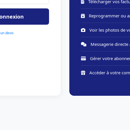
Télécharger vos factu
Reprogrammer ou ann
connexion
Voir les photos de v
un devis
Messagerie directe 
Gérer votre abonne
Accéder à votre comp