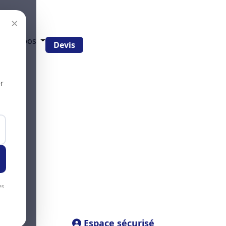
×
g
À propos
Devis
r
es
Espace sécurisé