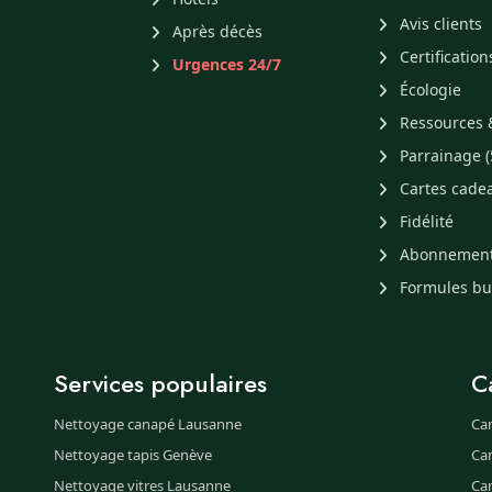
Avis clients
Après décès
Certification
Urgences 24/7
Écologie
Ressources 
Parrainage (
Cartes cade
Fidélité
Abonnemen
Formules b
Services populaires
C
Nettoyage canapé Lausanne
Ca
Nettoyage tapis Genève
Ca
Nettoyage vitres Lausanne
Ca