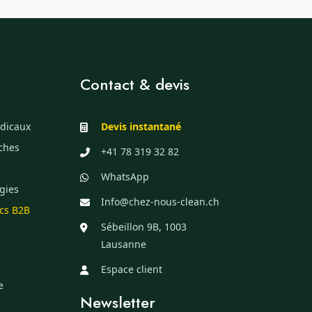
Contact & devis
dicaux
Devis instantané
èches
+41 78 319 32 82
WhatsApp
gies
Info@chez-nous-clean.ch
ics B2B
Sébeillon 9B, 1003
Lausanne
Espace client
e
Newsletter