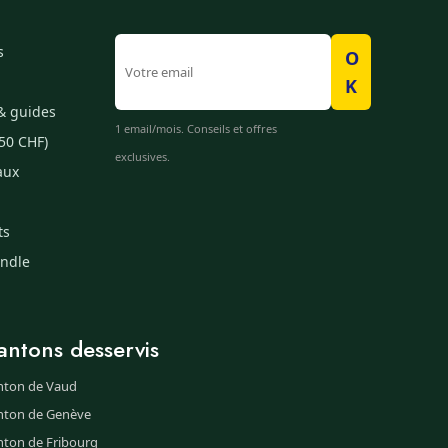
s
O
K
& guides
1 email/mois. Conseils et offres
50 CHF)
exclusives.
aux
ts
undle
antons desservis
nton de Vaud
nton de Genève
nton de Fribourg