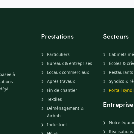
Prestations
Secteurs
Particuliers
Cabinets mé
Bureaux & entreprises
Écoles & cr
Locaux commerciaux
Restaurants
 basée à
Après travaux
Syndics & ré
tations
 déjà
Fin de chantier
Portail synd
Textiles
Entreprise
Déménagement &
Airbnb
Notre équip
Industriel
Réalisations
Hôtels