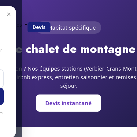
×
g
À propos
Devis
Habitat spécifique
age chalet de montagne
r
on à Sion ? Nos équipes stations (Verbier, Crans-Mo
tion Airbnb express, entretien saisonnier et remises
séjour.
Devis instantané
es