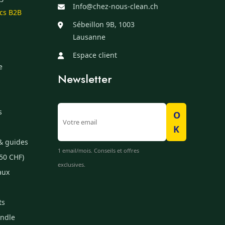
Info@chez-nous-clean.ch
ics B2B
Sébeillon 9B, 1003
Lausanne
Espace client
e
Newsletter
s
O
K
& guides
1 email/mois. Conseils et offres
50 CHF)
exclusives.
aux
ts
undle