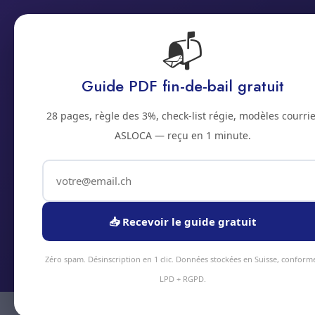
📬
Accueil
Prestations
Zones
Tarifs
Blo
Guide PDF fin-de-bail gratuit
Nettoy
28 pages, règle des 3%, check-list régie, modèles courrie
ASLOCA — reçu en 1 minute.
Chalet en stati
assurent rota
📥 Recevoir le guide gratuit
Zéro spam. Désinscription en 1 clic. Données stockées en Suisse, conform
LPD + RGPD.