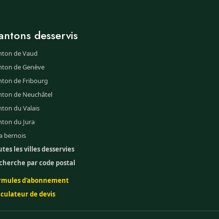
antons desservis
nton de Vaud
nton de Genève
nton de Fribourg
nton de Neuchâtel
ton du Valais
nton du Jura
a bernois
tes les villes desservies
cherche par code postal
rmules d'abonnement
lculateur de devis