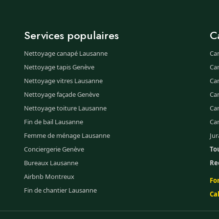
Services populaires
C
Nettoyage canapé Lausanne
Ca
Nettoyage tapis Genève
Ca
Nettoyage vitres Lausanne
Ca
Nettoyage façade Genève
Ca
Nettoyage toiture Lausanne
Can
Fin de bail Lausanne
Ca
Femme de ménage Lausanne
Jur
Conciergerie Genève
Tou
Bureaux Lausanne
Re
Airbnb Montreux
Fo
Fin de chantier Lausanne
Ca