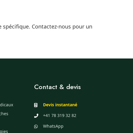
le spécifique. Contactez-nous pour un
Contact & devis
dicaux
Devis instantané
èches
+41 78 319 32 82
WhatsApp
gies