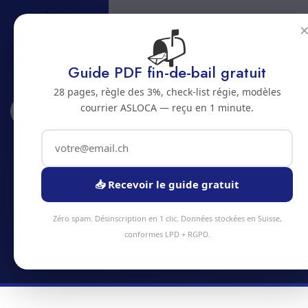
📬
Guide PDF fin-de-bail gratuit
28 pages, règle des 3%, check-list régie, modèles
courrier ASLOCA — reçu en 1 minute.
Accueil
Abonnements
Chavornay
Abonnement nettoyage a
Chavornay
📥 Recevoir le guide gratuit
Economisez jusqu'a 20% avec un abonnement
Zéro spam. Désinscription en 1 clic. Données stockées en Suisse,
nettoyage regulier a Chavornay
conformes LPD + RGPD.