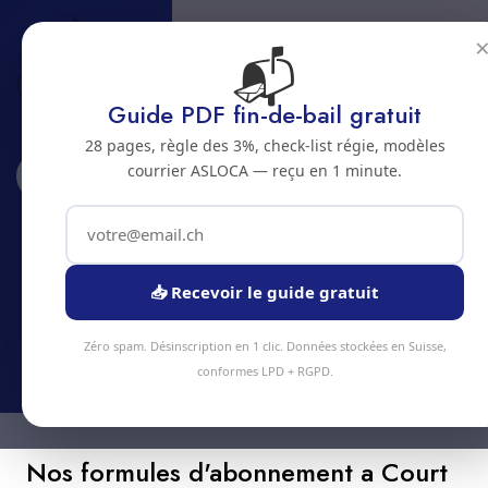
📬
Guide PDF fin-de-bail gratuit
28 pages, règle des 3%, check-list régie, modèles
courrier ASLOCA — reçu en 1 minute.
Accueil
Abonnements
Court
Abonnement nettoyage a Court
Economisez jusqu'a 20% avec un abonnement
📥 Recevoir le guide gratuit
nettoyage regulier a Court
Zéro spam. Désinscription en 1 clic. Données stockées en Suisse,
conformes LPD + RGPD.
Nos formules d'abonnement a Court