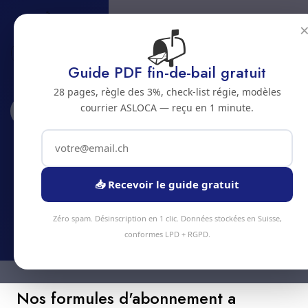
📬
Guide PDF fin-de-bail gratuit
28 pages, règle des 3%, check-list régie, modèles
courrier ASLOCA — reçu en 1 minute.
Accueil
Abonnements
Eschert
Abonnement nettoyage a Eschert
Economisez jusqu'a 20% avec un abonnement
📥 Recevoir le guide gratuit
nettoyage regulier a Eschert
Zéro spam. Désinscription en 1 clic. Données stockées en Suisse,
conformes LPD + RGPD.
Nos formules d'abonnement a