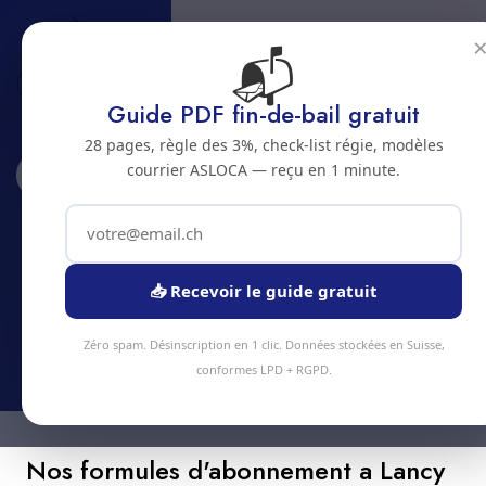
📬
Guide PDF fin-de-bail gratuit
28 pages, règle des 3%, check-list régie, modèles
courrier ASLOCA — reçu en 1 minute.
Accueil
Abonnements
Lancy
Abonnement nettoyage a Lancy
Economisez jusqu'a 20% avec un abonnement
📥 Recevoir le guide gratuit
nettoyage regulier a Lancy
Zéro spam. Désinscription en 1 clic. Données stockées en Suisse,
conformes LPD + RGPD.
Nos formules d'abonnement a Lancy