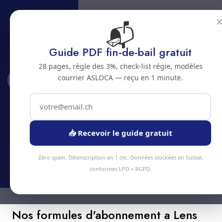
📬
Guide PDF fin-de-bail gratuit
28 pages, règle des 3%, check-list régie, modèles
courrier ASLOCA — reçu en 1 minute.
Accueil
Abonnements
Lens
Abonnement nettoyage a Lens
Economisez jusqu'a 20% avec un abonnement
📥 Recevoir le guide gratuit
nettoyage regulier a Lens
Zéro spam. Désinscription en 1 clic. Données stockées en Suisse,
conformes LPD + RGPD.
Nos formules d'abonnement a Lens