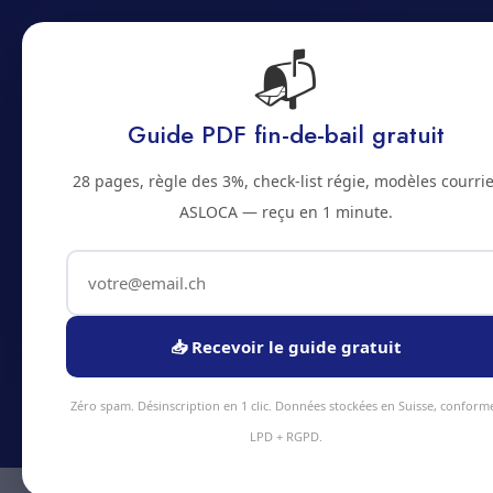
📬
Accueil
Prestations
Zones
Tarifs
Blo
Guide PDF fin-de-bail gratuit
28 pages, règle des 3%, check-list régie, modèles courrie
ASLOCA — reçu en 1 minute.
Abonnement
📥 Recevoir le guide gratuit
Economisez
Zéro spam. Désinscription en 1 clic. Données stockées en Suisse, conform
LPD + RGPD.