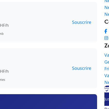
Ne
Ne
Ne
C
Souscrire
CHF/h
bnb
Z
V
G
Souscrire
Fr
CHF/h
Va
etes
N
Ju