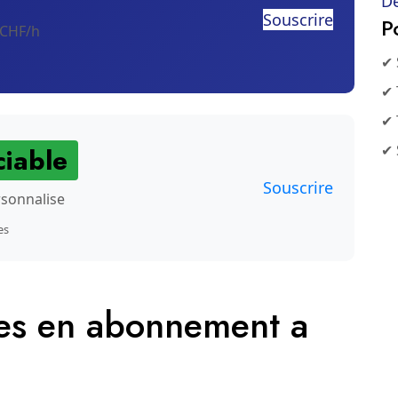
De
Souscrire
P
 CHF/h
✔ 
✔ 
✔ 
✔ 
iable
Souscrire
rsonnalise
es
les en abonnement a