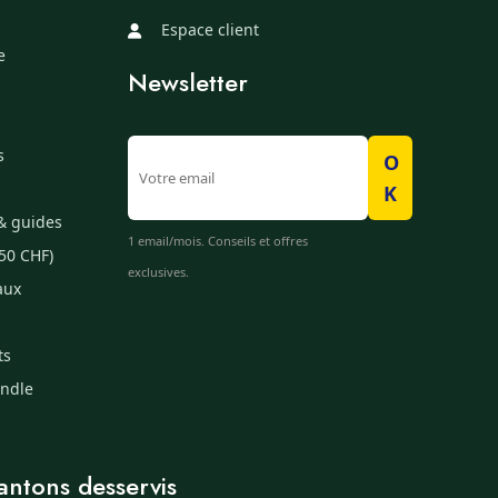
Espace client
e
Newsletter
s
O
K
& guides
1 email/mois. Conseils et offres
50 CHF)
exclusives.
aux
ts
undle
antons desservis