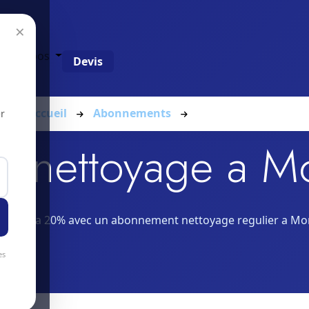
×
g
À propos
Devis
Accueil
Abonnements
Mont-Tramelan
r
 nettoyage a Mo
 jusqu'a 20% avec un abonnement nettoyage regulier a Mo
es