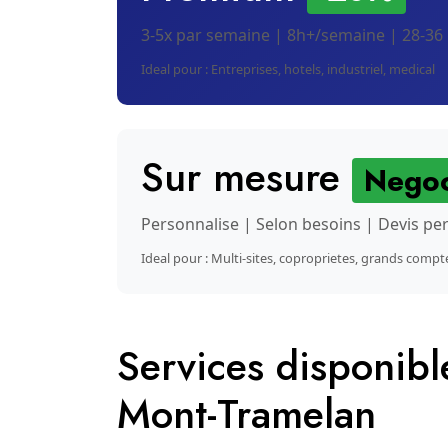
3-5x par semaine | 8h+/semaine | 28-36
Ideal pour : Entreprises, hotels, industriel, medical
Sur mesure
Negoc
Personnalise | Selon besoins | Devis pe
Ideal pour : Multi-sites, coproprietes, grands compt
Services disponib
Mont-Tramelan