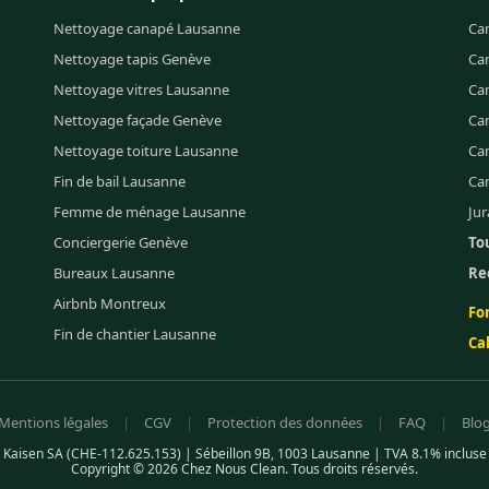
Nettoyage canapé Lausanne
Ca
Nettoyage tapis Genève
Ca
Nettoyage vitres Lausanne
Ca
Nettoyage façade Genève
Ca
Nettoyage toiture Lausanne
Can
Fin de bail Lausanne
Ca
Femme de ménage Lausanne
Jur
Conciergerie Genève
Tou
Bureaux Lausanne
Re
Airbnb Montreux
Fo
Fin de chantier Lausanne
Ca
Mentions légales
|
CGV
|
Protection des données
|
FAQ
|
Blo
Kaisen SA (CHE-112.625.153) | Sébeillon 9B, 1003 Lausanne | TVA 8.1% incluse
Copyright © 2026 Chez Nous Clean. Tous droits réservés.