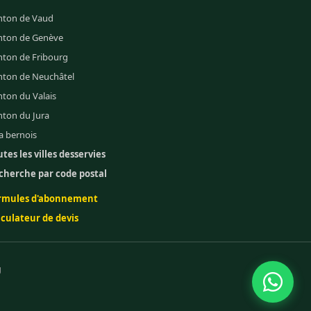
nton de Vaud
nton de Genève
nton de Fribourg
nton de Neuchâtel
ton du Valais
nton du Jura
a bernois
tes les villes desservies
cherche par code postal
rmules d'abonnement
lculateur de devis
g