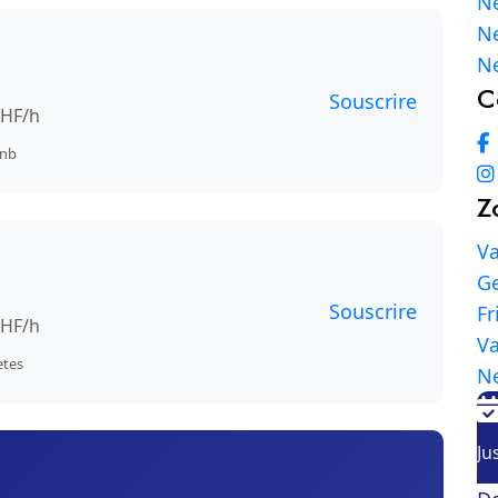
Ne
Ne
Ne
C
Souscrire
CHF/h
bnb
Z
V
G
Souscrire
Fr
CHF/h
Va
etes
N
Ju