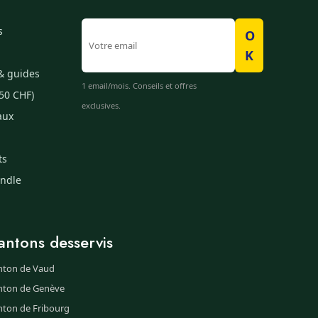
s
O
K
& guides
1 email/mois. Conseils et offres
50 CHF)
exclusives.
aux
ts
undle
antons desservis
nton de Vaud
nton de Genève
nton de Fribourg