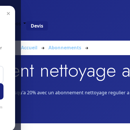
×
g
À propos
Devis
Accueil
Abonnements
Morges
r
ent nettoyage 
sez jusqu'a 20% avec un abonnement nettoyage regulier 
es