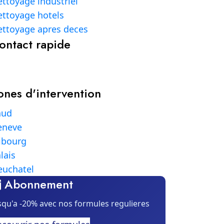
ttoyage industriel
ttoyage hotels
ttoyage apres deces
ontact rapide
ones d'intervention
aud
eneve
ibourg
lais
euchatel
Abonnement
squ'a -20% avec nos formules regulieres