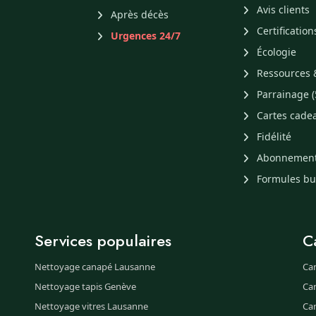
Avis clients
Après décès
Certification
Urgences 24/7
Écologie
Ressources 
Parrainage (
Cartes cade
Fidélité
Abonnemen
Formules b
Services populaires
C
Nettoyage canapé Lausanne
Ca
Nettoyage tapis Genève
Ca
Nettoyage vitres Lausanne
Ca