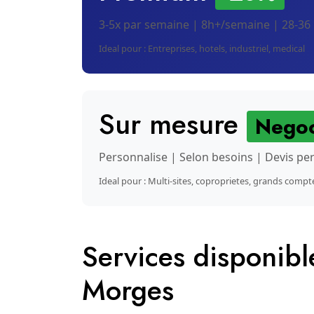
3-5x par semaine | 8h+/semaine | 28-36
Ideal pour : Entreprises, hotels, industriel, medical
Sur mesure
Negoc
Personnalise | Selon besoins | Devis pe
Ideal pour : Multi-sites, coproprietes, grands compt
Services disponib
Morges