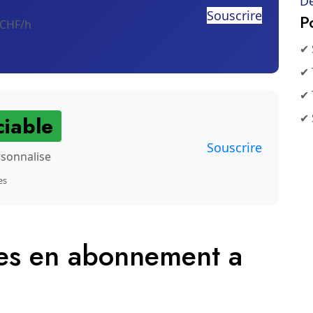
De
Souscrire
P
 CHF/h
✔ 
✔ 
✔ 
✔ 
iable
Souscrire
rsonnalise
es
les en abonnement a