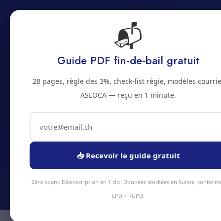
📬
Accueil
Prestations
Zones
Tarifs
Blo
Guide PDF fin-de-bail gratuit
28 pages, règle des 3%, check-list régie, modèles courrie
ASLOCA — reçu en 1 minute.
Abonnem
📥 Recevoir le guide gratuit
Economi
Zéro spam. Désinscription en 1 clic. Données stockées en Suisse, conform
LPD + RGPD.