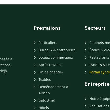
Prestations
Secteurs
Particuliers
Cabinets mé
Bureaux & entreprises
Écoles & cr
Locaux commerciaux
Restaurants
 basée à
Après travaux
Syndics & ré
tations
 déjà
Fin de chantier
Portail synd
Textiles
Entreprise
Déménagement &
Airbnb
Notre équip
Industriel
Réalisations
Hôtels