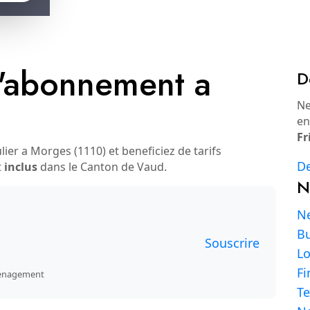
'abonnement a
D
Ne
en
Fr
r a Morges (1110) et beneficiez de tarifs
De
t
inclus
dans le Canton de Vaud.
N
Ne
Bu
Souscrire
L
Fi
emenagement
Te