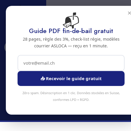
📬
Guide PDF fin-de-bail gratuit
28 pages, règle des 3%, check-list régie, modèles
courrier ASLOCA — reçu en 1 minute.
Accueil
Abonnements
Moudon
Abonnement nettoyage a
Moudon
📥 Recevoir le guide gratuit
Economisez jusqu'a 20% avec un abonnement
Zéro spam. Désinscription en 1 clic. Données stockées en Suisse,
nettoyage regulier a Moudon
conformes LPD + RGPD.