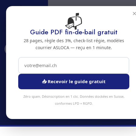
📬
Guide PDF fin-de-bail gratuit
28 pages, règle des 3%, check-list régie, modèles
courrier ASLOCA — reçu en 1 minute.
Accueil
Abonnements
Perrefitte
Abonnement nettoyage a
Perrefitte
📥 Recevoir le guide gratuit
Economisez jusqu'a 20% avec un abonnement
Zéro spam. Désinscription en 1 clic. Données stockées en Suisse,
nettoyage regulier a Perrefitte
conformes LPD + RGPD.