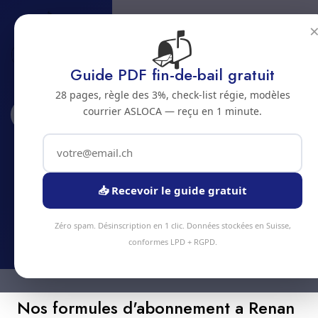
📬
Guide PDF fin-de-bail gratuit
28 pages, règle des 3%, check-list régie, modèles
courrier ASLOCA — reçu en 1 minute.
Accueil
Abonnements
Renan
Abonnement nettoyage a Renan
Economisez jusqu'a 20% avec un abonnement
📥 Recevoir le guide gratuit
nettoyage regulier a Renan
Zéro spam. Désinscription en 1 clic. Données stockées en Suisse,
conformes LPD + RGPD.
Nos formules d'abonnement a Renan