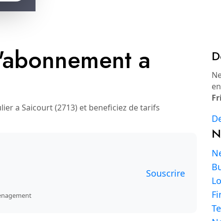
'abonnement a
D
Ne
en
Fr
r a Saicourt (2713) et beneficiez de tarifs
De
N
Ne
Bu
Souscrire
L
Fi
emenagement
Te