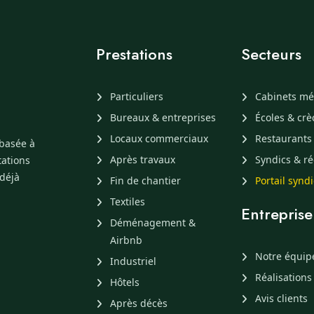
Prestations
Secteurs
Particuliers
Cabinets mé
Bureaux & entreprises
Écoles & cr
Locaux commerciaux
Restaurants
 basée à
Après travaux
Syndics & ré
tations
 déjà
Fin de chantier
Portail synd
Textiles
Entreprise
Déménagement &
Airbnb
Notre équip
Industriel
Réalisations
Hôtels
Avis clients
Après décès