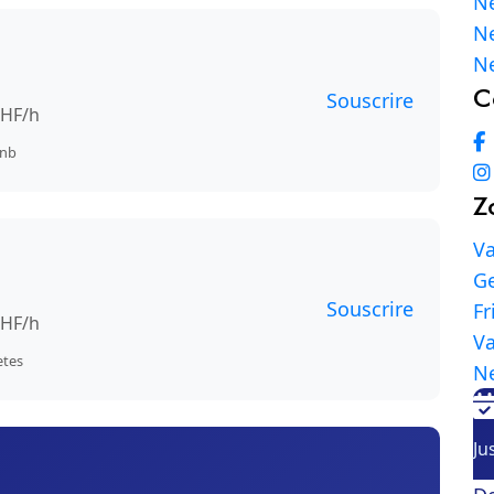
Ne
Ne
Ne
C
Souscrire
CHF/h
bnb
Z
V
G
Souscrire
Fr
CHF/h
Va
etes
N
Ju