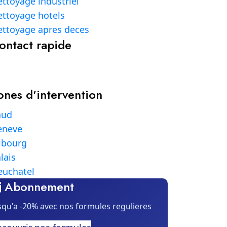
ttoyage industriel
ttoyage hotels
ttoyage apres deces
ontact rapide
ones d'intervention
aud
eneve
ibourg
lais
euchatel
Abonnement
squ'a -20% avec nos formules regulieres