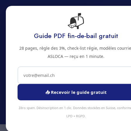
📬
Accueil
Prestations
Zones
Tarifs
Blo
Guide PDF fin-de-bail gratuit
28 pages, règle des 3%, check-list régie, modèles courrie
ASLOCA — reçu en 1 minute.
Abonnem
📥 Recevoir le guide gratuit
Economi
Zéro spam. Désinscription en 1 clic. Données stockées en Suisse, conform
LPD + RGPD.