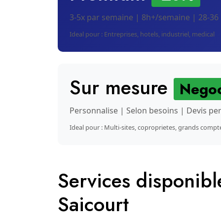
3-5x par semaine | 8h+/semaine | 28-36
Ideal pour : Entreprises, hotels, industriel, medical
Sur mesure
Negoc
Personnalise | Selon besoins | Devis pe
Ideal pour : Multi-sites, coproprietes, grands compt
Services disponib
Saicourt