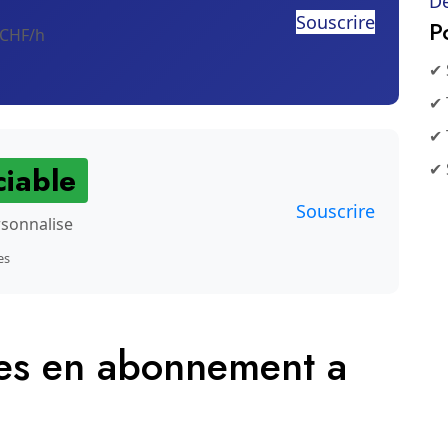
De
Souscrire
P
 CHF/h
✔ 
✔ 
✔ 
✔ 
iable
Souscrire
rsonnalise
es
les en abonnement a