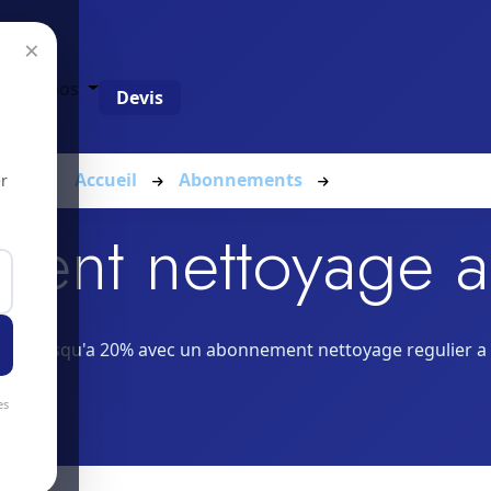
×
g
À propos
Devis
Accueil
Abonnements
Saicourt
r
ent nettoyage a 
sez jusqu'a 20% avec un abonnement nettoyage regulier a 
es