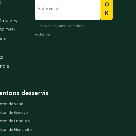
s
O
K
& guides
1 email/mois. Conseils et offres
50 CHF)
exclusives.
aux
ts
undle
antons desservis
nton de Vaud
nton de Genève
nton de Fribourg
nton de Neuchâtel