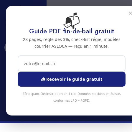
📬
Guide PDF fin-de-bail gratuit
28 pages, règle des 3%, check-list régie, modèles
courrier ASLOCA — reçu en 1 minute.
Accueil
Abonnements
Seehof (Elay)
Abonnement nettoyage a Seehof
(Elay)
📥 Recevoir le guide gratuit
Economisez jusqu'a 20% avec un abonnement
Zéro spam. Désinscription en 1 clic. Données stockées en Suisse,
nettoyage regulier a Seehof (Elay)
conformes LPD + RGPD.