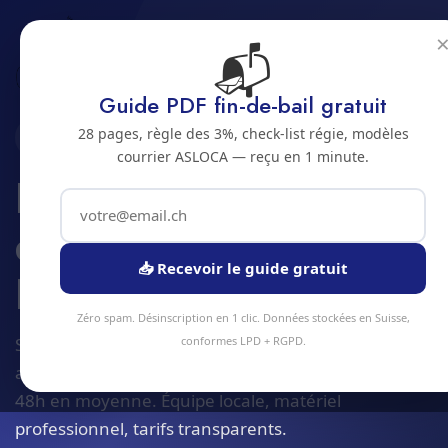
📬
Accueil
Demenagement d'entreprise
Jura bernois
Bienne
Guide PDF fin-de-bail gratuit
28 pages, règle des 3%, check-list régie, modèles
2500 · JURA BERNOIS
courrier ASLOCA — reçu en 1 minute.
Demenagement
d'entreprise a
📥 Recevoir le guide gratuit
Bienne
Zéro spam. Désinscription en 1 clic. Données stockées en Suisse,
Service demenagement d'entreprise à Bienne et
conformes LPD + RGPD.
alentours. Devis gratuit sous 24h, intervention sous
48h en moyenne. Équipe locale, matériel
professionnel, tarifs transparents.