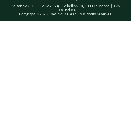
Kaisen SA (CHE-112.625.153) | Sébeillon 9B, 1003 Lausanne | TVA
8.1% incluse
Copyright © 2026 Chez Nous Clean. Tous droits réservés.