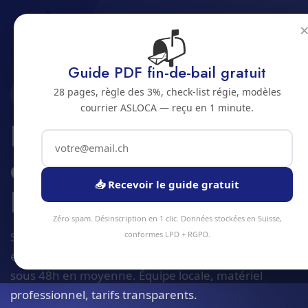
📬
Accueil
Expertise humidite et moisissures
Jura bernois
Bienne
Guide PDF fin-de-bail gratuit
28 pages, règle des 3%, check-list régie, modèles
2500 · JURA BERNOIS
courrier ASLOCA — reçu en 1 minute.
Expertise humidite
et moisissures a
📥 Recevoir le guide gratuit
Bienne
Zéro spam. Désinscription en 1 clic. Données stockées en Suisse,
Service expertise humidite et moisissures à Bienne
conformes LPD + RGPD.
et alentours. Devis gratuit sous 24h, intervention
sous 48h en moyenne. Équipe locale, matériel
professionnel, tarifs transparents.