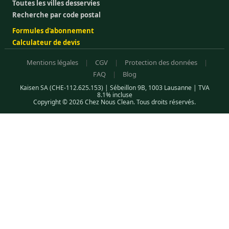
Toutes les villes desservies
Recherche par code postal
Formules d'abonnement
Calculateur de devis
Mentions légales
|
CGV
|
Protection des données
|
FAQ
|
Blog
Kaisen SA (CHE-112.625.153) | Sébeillon 9B, 1003 Lausanne | TVA
8.1% incluse
Copyright © 2026 Chez Nous Clean. Tous droits réservés.