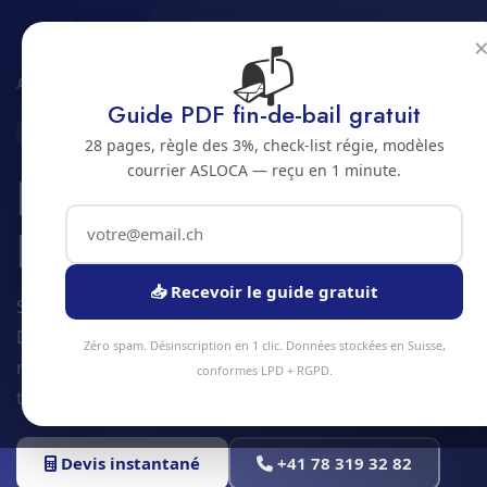
📬
Accueil
Nettoyage Airbnb
Jura bernois
Bienne
Guide PDF fin-de-bail gratuit
2500 · JURA BERNOIS
28 pages, règle des 3%, check-list régie, modèles
courrier ASLOCA — reçu en 1 minute.
Nettoyage Airbnb a
Bienne
📥 Recevoir le guide gratuit
Service nettoyage airbnb à Bienne et alentours.
Devis gratuit sous 24h, intervention sous 48h en
Zéro spam. Désinscription en 1 clic. Données stockées en Suisse,
moyenne. Équipe locale, matériel professionnel,
conformes LPD + RGPD.
tarifs transparents.
Devis instantané
+41 78 319 32 82