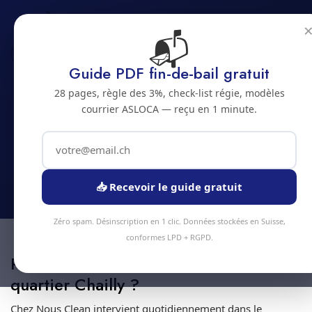
📬
Accueil
Lausanne
Chailly
Guide PDF fin-de-bail gratuit
Nettoyage Airbnb
28 pages, règle des 3%, check-list régie, modèles
dans le quartier
courrier ASLOCA — reçu en 1 minute.
Chailly
Spécialiste à Lausanne · Devis 24h · Intervention 48h
📥 Recevoir le guide gratuit
Zéro spam. Désinscription en 1 clic. Données stockées en Suisse,
conformes LPD + RGPD.
Pourquoi une équipe spécialisée
quartier Chailly ?
Chez Nous Clean intervient quotidiennement dans le