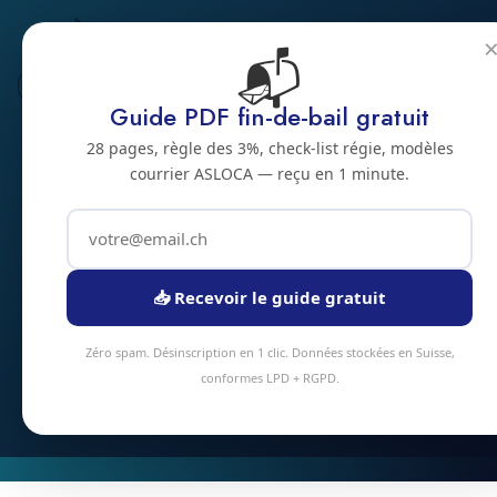
📬
Habitat spécifique
Guide PDF fin-de-bail gratuit
Nettoyage
28 pages, règle des 3%, check-list régie, modèles
courrier ASLOCA — reçu en 1 minute.
d'appartement 3
pièces à Bienne
Appartement 3 pièces (65-80 m²) à Bienne ? Notre forfait
📥 Recevoir le guide gratuit
standard inclut cuisine, 2 chambres, séjour, sanitaires, sols.
4-5 heures d'intervention en moyenne.
Zéro spam. Désinscription en 1 clic. Données stockées en Suisse,
conformes LPD + RGPD.
Devis instantané