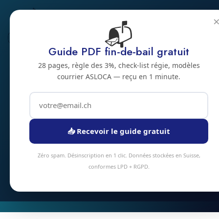
📬
Habitat spécifique
Guide PDF fin-de-bail gratuit
Nettoyage
28 pages, règle des 3%, check-list régie, modèles
courrier ASLOCA — reçu en 1 minute.
d'appartement 3
pièces à Morges
Appartement 3 pièces (65-80 m²) à Morges ? Notre forfait
📥 Recevoir le guide gratuit
standard inclut cuisine, 2 chambres, séjour, sanitaires, sols.
4-5 heures d'intervention en moyenne.
Zéro spam. Désinscription en 1 clic. Données stockées en Suisse,
conformes LPD + RGPD.
Devis instantané