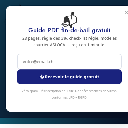
📬
Habitat spécifique
Guide PDF fin-de-bail gratuit
Nettoyage
28 pages, règle des 3%, check-list régie, modèles
courrier ASLOCA — reçu en 1 minute.
d'appartement 3
pièces à Sierre
Appartement 3 pièces (65-80 m²) à Sierre ? Notre forfait
📥 Recevoir le guide gratuit
standard inclut cuisine, 2 chambres, séjour, sanitaires, sols.
4-5 heures d'intervention en moyenne.
Zéro spam. Désinscription en 1 clic. Données stockées en Suisse,
conformes LPD + RGPD.
Devis instantané