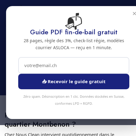
📬
Accueil
Lausanne
Montbenon
Guide PDF fin-de-bail gratuit
Nettoyage de bureaux
28 pages, règle des 3%, check-list régie, modèles
dans le quartier
courrier ASLOCA — reçu en 1 minute.
Montbenon
Spécialiste à Lausanne · Devis 24h · Intervention 48h
📥 Recevoir le guide gratuit
Zéro spam. Désinscription en 1 clic. Données stockées en Suisse,
conformes LPD + RGPD.
Pourquoi une équipe spécialisée
quartier Montbenon ?
Chez Nous Clean intervient quotidiennement dans le