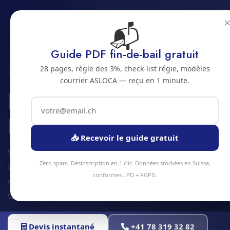
📬
Accueil
Nettoyage de cave
Jura bernois
Bienne
Guide PDF fin-de-bail gratuit
28 pages, règle des 3%, check-list régie, modèles
2500 · JURA BERNOIS
courrier ASLOCA — reçu en 1 minute.
Nettoyage de cave a
Bienne
📥 Recevoir le guide gratuit
Service nettoyage de cave à Bienne et alentours.
Zéro spam. Désinscription en 1 clic. Données stockées en Suisse,
Devis gratuit sous 24h, intervention sous 48h en
conformes LPD + RGPD.
moyenne. Équipe locale, matériel professionnel,
tarifs transparents.
Devis instantané
+41 78 319 32 82