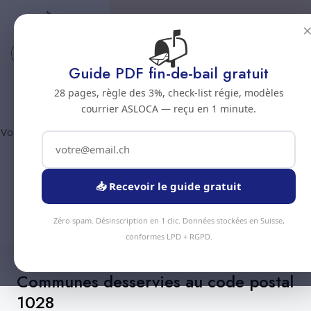
📬
Code postal 1028
Nettoyage professionnel -
Guide PDF fin-de-bail gratuit
Code postal 1028
28 pages, règle des 3%, check-list régie, modèles
courrier ASLOCA — reçu en 1 minute.
Vous êtes au code postal
1028
? Chez Nous Clean intervient dans
la commune de :
Preverenges
(canton Vaud). Plus de 90
prestations disponibles, devis gratuit sous 24h.
📥 Recevoir le guide gratuit
Devis Instantané
+41 78 319 32 82
Zéro spam. Désinscription en 1 clic. Données stockées en Suisse,
conformes LPD + RGPD.
Communes desservies au code postal
1028