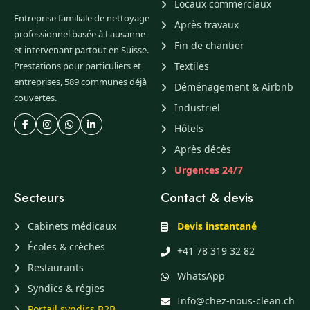
Locaux commerciaux
Entreprise familiale de nettoyage
Après travaux
professionnel basée à Lausanne
Fin de chantier
et intervenant partout en Suisse.
Prestations pour particuliers et
Textiles
entreprises, 589 communes déjà
Déménagement & Airbnb
couvertes.
Industriel
Hôtels
Après décès
Urgences 24/7
Secteurs
Contact & devis
Cabinets médicaux
Devis instantané
Écoles & crèches
+41 78 319 32 82
Restaurants
WhatsApp
Syndics & régies
Info@chez-nous-clean.ch
Portail syndics B2B