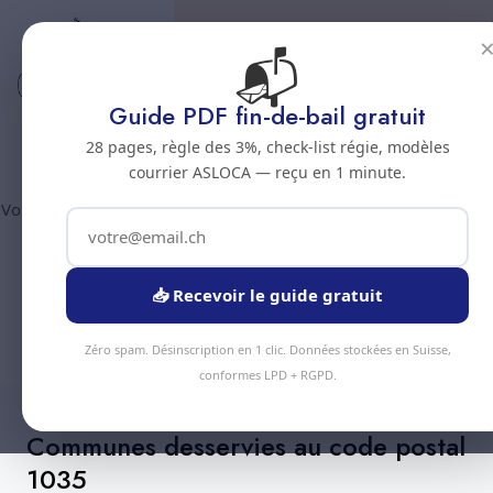
📬
Code postal 1035
Nettoyage professionnel -
Guide PDF fin-de-bail gratuit
Code postal 1035
28 pages, règle des 3%, check-list régie, modèles
courrier ASLOCA — reçu en 1 minute.
Vous êtes au code postal
1035
? Chez Nous Clean intervient dans
la commune de :
Bournens
(canton Vaud). Plus de 90
prestations disponibles, devis gratuit sous 24h.
📥 Recevoir le guide gratuit
Devis Instantané
+41 78 319 32 82
Zéro spam. Désinscription en 1 clic. Données stockées en Suisse,
conformes LPD + RGPD.
Communes desservies au code postal
1035