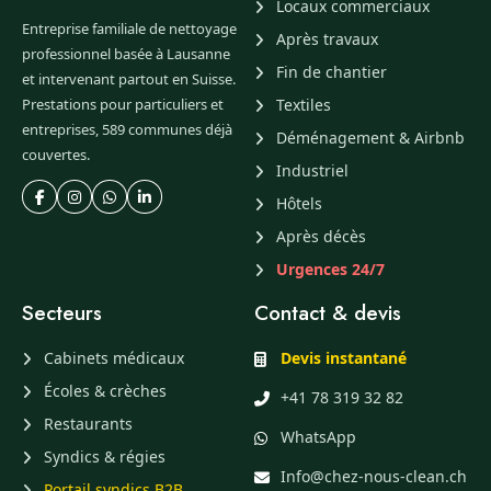
Locaux commerciaux
Entreprise familiale de nettoyage
Après travaux
professionnel basée à Lausanne
Fin de chantier
et intervenant partout en Suisse.
Prestations pour particuliers et
Textiles
entreprises, 589 communes déjà
Déménagement & Airbnb
couvertes.
Industriel
Hôtels
Après décès
Urgences 24/7
Secteurs
Contact & devis
Cabinets médicaux
Devis instantané
Écoles & crèches
+41 78 319 32 82
Restaurants
WhatsApp
Syndics & régies
Info@chez-nous-clean.ch
Portail syndics B2B