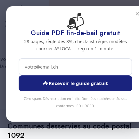
📬
Code postal 1092
Nettoyage professionnel -
Guide PDF fin-de-bail gratuit
Code postal 1092
28 pages, règle des 3%, check-list régie, modèles
courrier ASLOCA — reçu en 1 minute.
Vous êtes au code postal
1092
? Chez Nous Clean intervient dans
la commune de :
Belmont-sur-Lausanne
(canton Vaud). Plus de
90 prestations disponibles, devis gratuit sous 24h.
📥 Recevoir le guide gratuit
Devis Instantané
+41 78 319 32 82
Zéro spam. Désinscription en 1 clic. Données stockées en Suisse,
conformes LPD + RGPD.
Communes desservies au code postal
1092