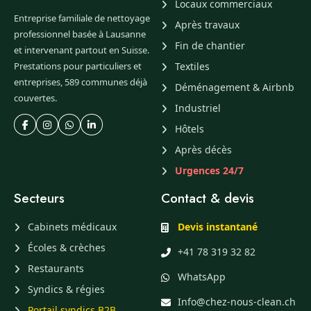
Locaux commerciaux
Entreprise familiale de nettoyage
Après travaux
professionnel basée à Lausanne
Fin de chantier
et intervenant partout en Suisse.
Prestations pour particuliers et
Textiles
entreprises, 589 communes déjà
Déménagement & Airbnb
couvertes.
Industriel
Hôtels
Après décès
Urgences 24/7
Secteurs
Contact & devis
Cabinets médicaux
Devis instantané
Écoles & crèches
+41 78 319 32 82
Restaurants
WhatsApp
Syndics & régies
Info@chez-nous-clean.ch
Portail syndics B2B