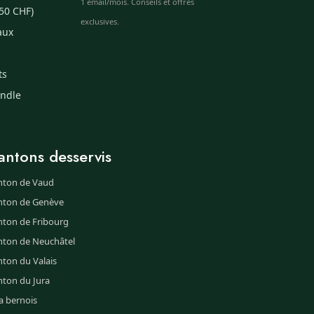
1 email/mois. Conseils et offres
50 CHF)
exclusives.
aux
ts
undle
antons desservis
nton de Vaud
nton de Genève
nton de Fribourg
nton de Neuchâtel
ton du Valais
nton du Jura
a bernois