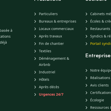
Particuliers
Cabinets mé
Bureaux & entreprises
Écoles & cr
Locaux commerciaux
Restaurants
 basée à
Après travaux
Syndics & ré
tations
 déjà
Fin de chantier
Portail synd
Textiles
Entreprise
Déménagement &
Airbnb
Notre équip
Industriel
Réalisations
Hôtels
Avis clients
Après décès
Certification
Urgences 24/7
Écologie
Ressources 