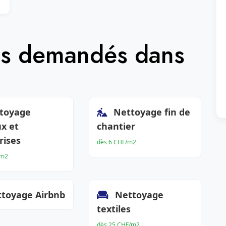
lus demandés dans
toyage
Nettoyage fin de
x et
chantier
rises
dès 6 CHF/m2
/m2
toyage Airbnb
Nettoyage
textiles
dès 25 CHF/m2