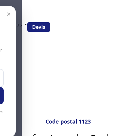
×
g
À propos
Devis
r
es
Code postal 1123