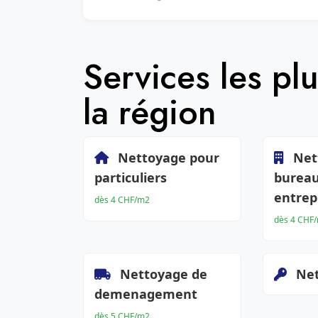
Services les p
la région
Nettoyage pour
Net
particuliers
bureau
entrep
dès 4 CHF/m2
dès 4 CHF
Nettoyage de
Net
demenagement
dès 5 CHF/m2