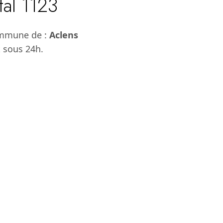
tal 1123
ommune de :
Aclens
t sous 24h.