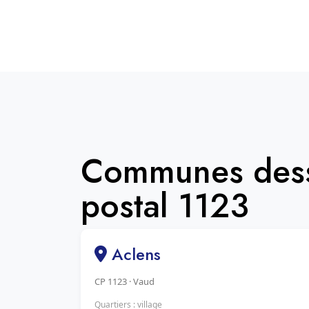
Communes dess
postal 1123
Aclens
CP 1123 · Vaud
Quartiers : village