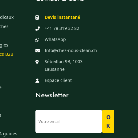
dicaux
Devis instantané
èches
+41 78 319 32 82
WhatsApp
gies
Info@chez-nous-clean.ch
ics B2B
Sébeillon 9B, 1003
Lausanne
Espace client
e
Newsletter
s
O
K
& guides