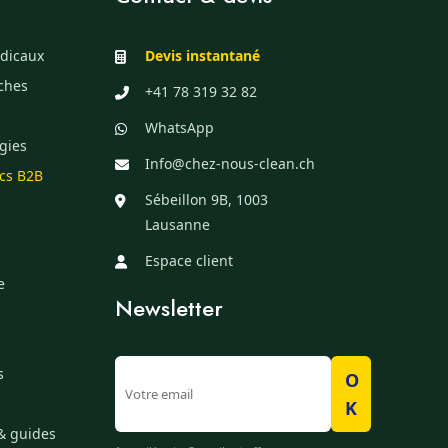
dicaux
Devis instantané
èches
+41 78 319 32 82
WhatsApp
gies
Info@chez-nous-clean.ch
ics B2B
Sébeillon 9B, 1003
Lausanne
Espace client
e
Newsletter
s
O
K
& guides