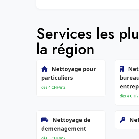
Services les p
la région
Nettoyage pour
Net
particuliers
bureau
entrep
dès 4 CHF/m2
dès 4 CHF
Nettoyage de
Net
demenagement
dès 5 CHF/m2