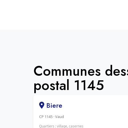
Communes dess
postal 1145
Biere
CP 1145 · Vaud
Quartiers : village, casernes