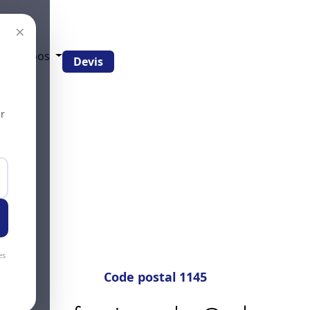
×
g
À propos
Devis
r
es
Code postal 1145