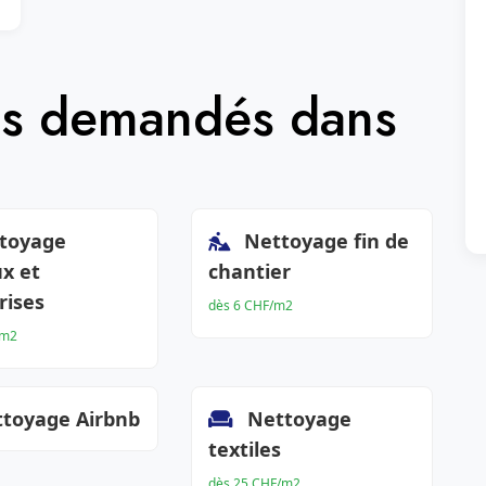
lus demandés dans
toyage
Nettoyage fin de
x et
chantier
rises
dès 6 CHF/m2
/m2
toyage Airbnb
Nettoyage
textiles
dès 25 CHF/m2