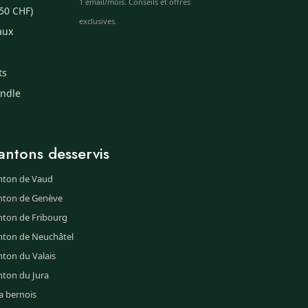
1 email/mois. Conseils et offres
50 CHF)
exclusives.
aux
ts
undle
antons desservis
nton de Vaud
nton de Genève
nton de Fribourg
nton de Neuchâtel
ton du Valais
nton du Jura
a bernois