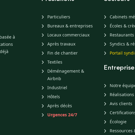
Particuliers
Cabinets mé
Bureaux & entreprises
Écoles & cr
Locaux commerciaux
Restaurants
 basée à
Après travaux
Syndics & ré
tations
 déjà
Fin de chantier
Portail synd
Textiles
Entreprise
Déménagement &
Airbnb
Notre équip
Industriel
Réalisations
Hôtels
Avis clients
Après décès
Certification
Urgences 24/7
Écologie
Ressources 