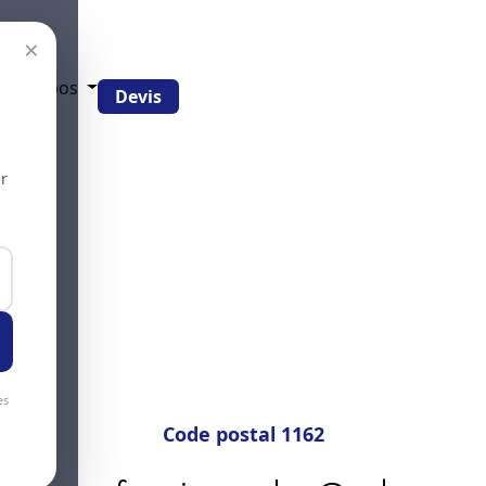
×
g
À propos
Devis
r
es
Code postal 1162