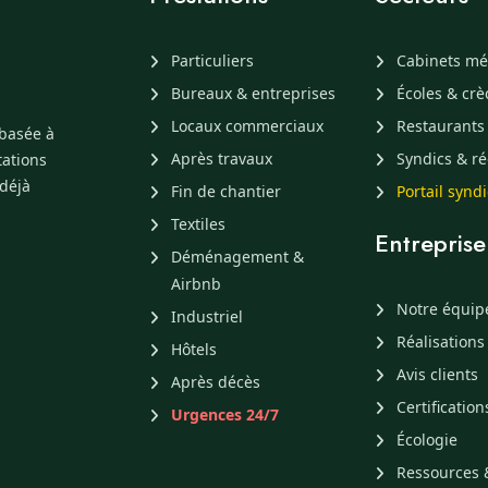
Particuliers
Cabinets mé
Bureaux & entreprises
Écoles & cr
Locaux commerciaux
Restaurants
 basée à
Après travaux
Syndics & ré
tations
 déjà
Fin de chantier
Portail synd
Textiles
Entreprise
Déménagement &
Airbnb
Notre équip
Industriel
Réalisations
Hôtels
Avis clients
Après décès
Certification
Urgences 24/7
Écologie
Ressources 