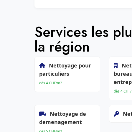
Services les p
la région
Nettoyage pour
Net
particuliers
bureau
entrep
dès 4 CHF/m2
dès 4 CHF
Nettoyage de
Net
demenagement
dès 5 CHF/m2