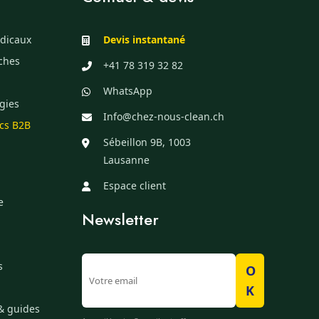
dicaux
Devis instantané
èches
+41 78 319 32 82
WhatsApp
gies
Info@chez-nous-clean.ch
ics B2B
Sébeillon 9B, 1003
Lausanne
Espace client
e
Newsletter
s
O
K
& guides