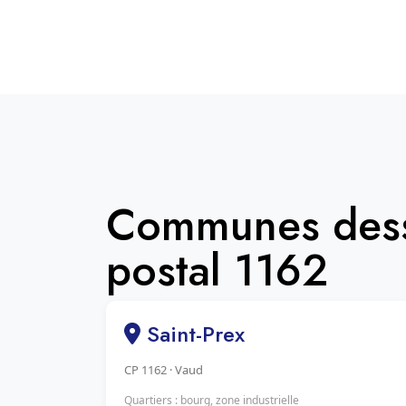
Communes dess
postal 1162
Saint-Prex
CP 1162 · Vaud
Quartiers : bourg, zone industrielle