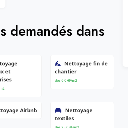
lus demandés dans
toyage
Nettoyage fin de
x et
chantier
rises
dès 6 CHF/m2
/m2
toyage Airbnb
Nettoyage
textiles
dès 25 CHF/m2