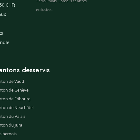
1 email/mois. Conseils et offres
50 CHF)
exclusives.
aux
ts
undle
antons desservis
nton de Vaud
nton de Genève
nton de Fribourg
nton de Neuchâtel
ton du Valais
nton du Jura
a bernois