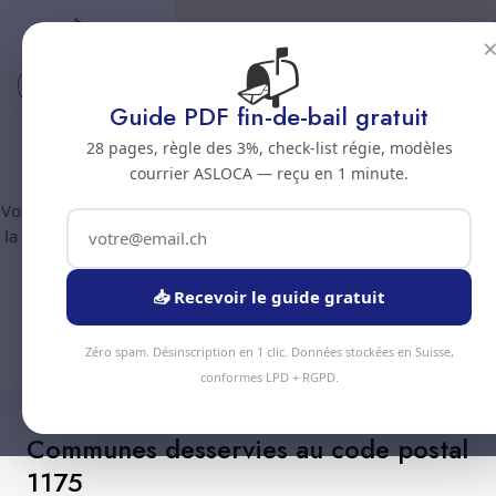
📬
Code postal 1175
Nettoyage professionnel -
Guide PDF fin-de-bail gratuit
Code postal 1175
28 pages, règle des 3%, check-list régie, modèles
courrier ASLOCA — reçu en 1 minute.
Vous êtes au code postal
1175
? Chez Nous Clean intervient dans
la commune de :
Lavigny
(canton Vaud). Plus de 90 prestations
disponibles, devis gratuit sous 24h.
📥 Recevoir le guide gratuit
Devis Instantané
+41 78 319 32 82
Zéro spam. Désinscription en 1 clic. Données stockées en Suisse,
conformes LPD + RGPD.
Communes desservies au code postal
1175