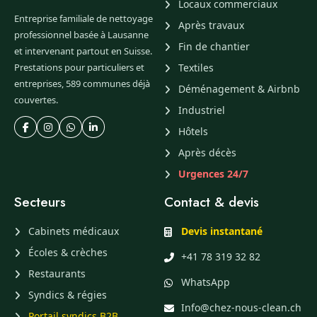
Locaux commerciaux
Entreprise familiale de nettoyage
Après travaux
professionnel basée à Lausanne
Fin de chantier
et intervenant partout en Suisse.
Prestations pour particuliers et
Textiles
entreprises, 589 communes déjà
Déménagement & Airbnb
couvertes.
Industriel
Hôtels
Après décès
Urgences 24/7
Secteurs
Contact & devis
Cabinets médicaux
Devis instantané
Écoles & crèches
+41 78 319 32 82
Restaurants
WhatsApp
Syndics & régies
Info@chez-nous-clean.ch
Portail syndics B2B