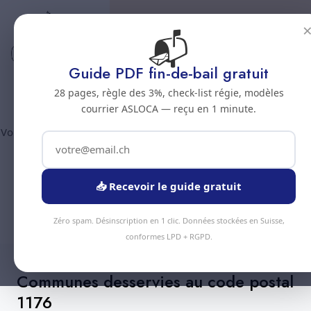
📬
Code postal 1176
Nettoyage professionnel -
Guide PDF fin-de-bail gratuit
Code postal 1176
28 pages, règle des 3%, check-list régie, modèles
courrier ASLOCA — reçu en 1 minute.
Vous êtes au code postal
1176
? Chez Nous Clean intervient dans
la commune de :
Saint-Livres
(canton Vaud). Plus de 90
prestations disponibles, devis gratuit sous 24h.
📥 Recevoir le guide gratuit
Devis Instantané
+41 78 319 32 82
Zéro spam. Désinscription en 1 clic. Données stockées en Suisse,
conformes LPD + RGPD.
Communes desservies au code postal
1176