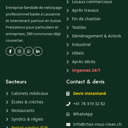
Locaux commerciaux
Entreprise familiale de nettoyage
Après travaux
professionnel basée à Lausanne
Fin de chantier
et intervenant partout en Suisse.
Prestations pour particuliers et
Textiles
entreprises, 589 communes déjà
Déménagement & Airbnb
couvertes.
Industriel
Hôtels
Après décès
Urgences 24/7
Secteurs
Contact & devis
Cabinets médicaux
Devis instantané
Écoles & crèches
+41 78 319 32 82
Restaurants
WhatsApp
Syndics & régies
Info@chez-nous-clean.ch
Portail syndics B2B