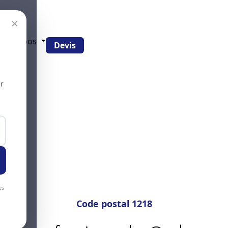
×
g
À propos
Devis
r
es
Code postal 1218