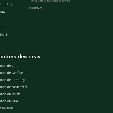
1 email/mois. Conseils et offres
50 CHF)
exclusives.
aux
ts
undle
antons desservis
nton de Vaud
nton de Genève
nton de Fribourg
nton de Neuchâtel
ton du Valais
nton du Jura
a bernois