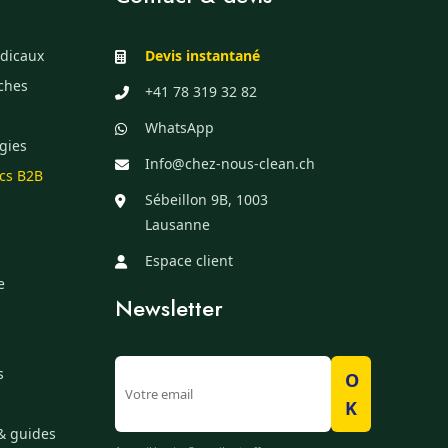
dicaux
Devis instantané
èches
+41 78 319 32 82
WhatsApp
gies
Info@chez-nous-clean.ch
ics B2B
Sébeillon 9B, 1003
Lausanne
Espace client
e
Newsletter
s
O
K
& guides