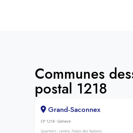
Communes dess
postal 1218
Grand-Saconnex
CP 1218 · Geneve
Quartiers : centre, Palais des Nations