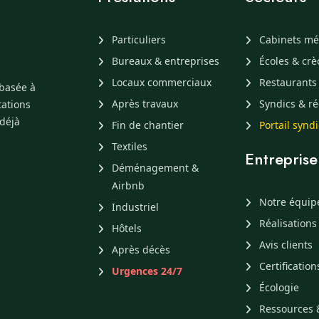
Particuliers
Cabinets mé
Bureaux & entreprises
Écoles & cr
Locaux commerciaux
Restaurants
 basée à
Après travaux
Syndics & ré
tations
 déjà
Fin de chantier
Portail synd
Textiles
Entreprise
Déménagement &
Airbnb
Notre équip
Industriel
Réalisations
Hôtels
Avis clients
Après décès
Certification
Urgences 24/7
Écologie
Ressources 