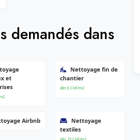
lus demandés dans
toyage
Nettoyage fin de
x et
chantier
rises
dès 6 CHF/m2
/m2
toyage Airbnb
Nettoyage
textiles
dès 25 CHF/m2