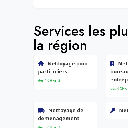
Services les p
la région
Nettoyage pour
Net
particuliers
bureau
entrep
dès 4 CHF/m2
dès 4 CHF
Nettoyage de
Net
demenagement
dès 5 CHF/m2