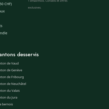
1 email/mois. Conseils et offres
50 CHF)
exclusives.
aux
ts
undle
antons desservis
nton de Vaud
nton de Genève
nton de Fribourg
nton de Neuchâtel
ton du Valais
nton du Jura
a bernois