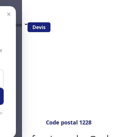
×
g
À propos
Devis
r
es
Code postal 1228