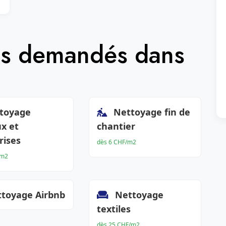
lus demandés dans
toyage
Nettoyage fin de
x et
chantier
rises
dès 6 CHF/m2
/m2
toyage Airbnb
Nettoyage
textiles
dès 25 CHF/m2