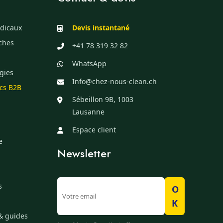
dicaux
Devis instantané
èches
+41 78 319 32 82
WhatsApp
gies
Info@chez-nous-clean.ch
ics B2B
Sébeillon 9B, 1003
Lausanne
Espace client
e
Newsletter
s
O
K
& guides