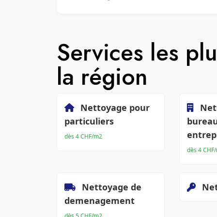
Services les p
la région
Nettoyage pour
Net
particuliers
bureau
entrep
dès 4 CHF/m2
dès 4 CHF
Nettoyage de
Net
demenagement
dès 5 CHF/m2