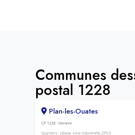
Communes dess
postal 1228
Plan-les-Ouates
CP 1228 · Geneve
Quartiers : village, zone industrielle ZIPLO