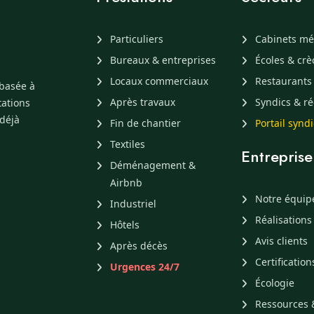
Particuliers
Cabinets mé
Bureaux & entreprises
Écoles & cr
Locaux commerciaux
Restaurants
 basée à
Après travaux
Syndics & ré
tations
 déjà
Fin de chantier
Portail synd
Textiles
Entreprise
Déménagement &
Airbnb
Notre équip
Industriel
Réalisations
Hôtels
Avis clients
Après décès
Certification
Urgences 24/7
Écologie
Ressources 