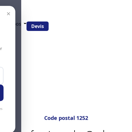
×
g
À propos
Devis
r
es
Code postal 1252