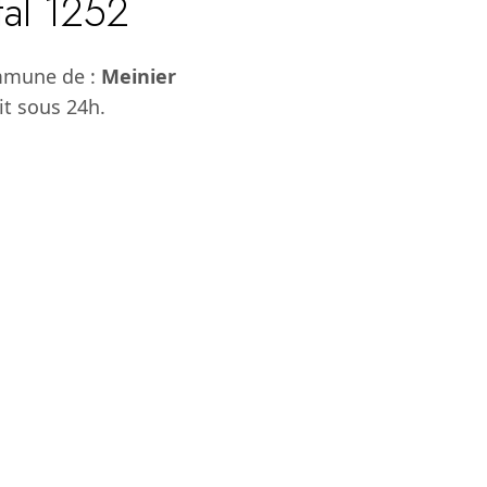
tal 1252
ommune de :
Meinier
it sous 24h.