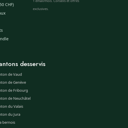
1 email/mois. Conseils et offres
50 CHF)
exclusives.
aux
ts
undle
antons desservis
nton de Vaud
nton de Genève
nton de Fribourg
nton de Neuchâtel
ton du Valais
nton du Jura
a bernois