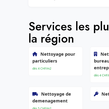
Services les p
la région
Nettoyage pour
Net
particuliers
bureau
entrep
dès 4 CHF/m2
dès 4 CHF
Nettoyage de
Net
demenagement
dès 5 CHF/m2