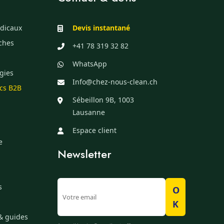
dicaux
Devis instantané
èches
+41 78 319 32 82
WhatsApp
gies
Info@chez-nous-clean.ch
ics B2B
Sébeillon 9B, 1003
Lausanne
Espace client
e
Newsletter
s
O
K
& guides