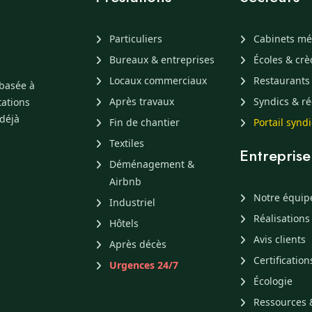
Particuliers
Cabinets mé
Bureaux & entreprises
Écoles & cr
Locaux commerciaux
Restaurants
 basée à
Après travaux
Syndics & ré
tations
 déjà
Fin de chantier
Portail synd
Textiles
Entreprise
Déménagement &
Airbnb
Notre équip
Industriel
Réalisations
Hôtels
Avis clients
Après décès
Certification
Urgences 24/7
Écologie
Ressources 