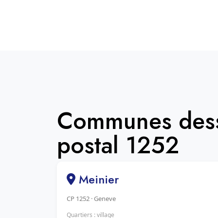
Communes dess
postal 1252
Meinier
CP 1252 · Geneve
Quartiers : village