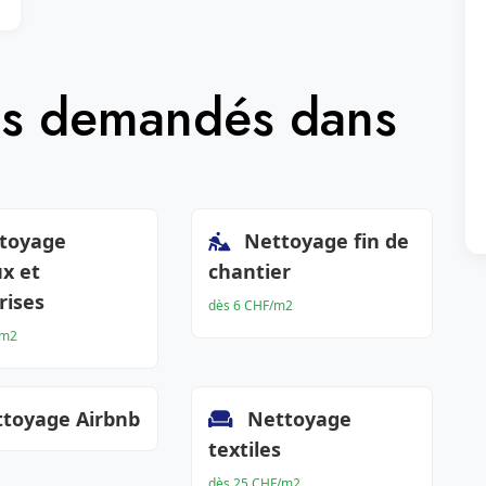
lus demandés dans
toyage
Nettoyage fin de
x et
chantier
rises
dès 6 CHF/m2
/m2
toyage Airbnb
Nettoyage
textiles
dès 25 CHF/m2