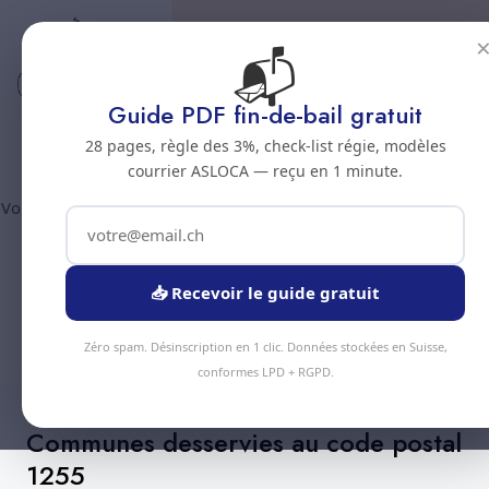
📬
Code postal 1255
Nettoyage professionnel -
Guide PDF fin-de-bail gratuit
Code postal 1255
28 pages, règle des 3%, check-list régie, modèles
courrier ASLOCA — reçu en 1 minute.
Vous êtes au code postal
1255
? Chez Nous Clean intervient dans
la commune de :
Veyrier
(canton Geneve). Plus de 90
prestations disponibles, devis gratuit sous 24h.
📥 Recevoir le guide gratuit
Devis Instantané
+41 78 319 32 82
Zéro spam. Désinscription en 1 clic. Données stockées en Suisse,
conformes LPD + RGPD.
Communes desservies au code postal
1255