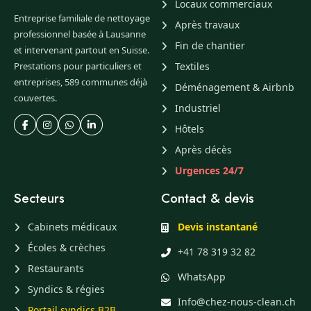
Locaux commerciaux
Entreprise familiale de nettoyage
Après travaux
professionnel basée à Lausanne
Fin de chantier
et intervenant partout en Suisse.
Prestations pour particuliers et
Textiles
entreprises, 589 communes déjà
Déménagement & Airbnb
couvertes.
Industriel
Hôtels
Après décès
Urgences 24/7
Secteurs
Contact & devis
Cabinets médicaux
Devis instantané
Écoles & crèches
+41 78 319 32 82
Restaurants
WhatsApp
Syndics & régies
Info@chez-nous-clean.ch
Portail syndics B2B