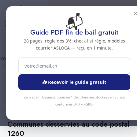
📬
Code postal 1260
Nettoyage professionnel -
Guide PDF fin-de-bail gratuit
Code postal 1260
28 pages, règle des 3%, check-list régie, modèles
courrier ASLOCA — reçu en 1 minute.
Vous êtes au code postal
1260
? Chez Nous Clean intervient dans
la commune de :
Nyon
(canton Vaud). Plus de 90 prestations
disponibles, devis gratuit sous 24h.
📥 Recevoir le guide gratuit
Devis Instantané
+41 78 319 32 82
Zéro spam. Désinscription en 1 clic. Données stockées en Suisse,
conformes LPD + RGPD.
Communes desservies au code postal
1260