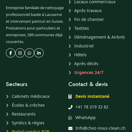
Locaux commerciaux
Entreprise familiale de nettoyage
Après travaux
professionnel basée à Lausanne
Fin de chantier
et intervenant partout en Suisse.
Prestations pour particuliers et
Textiles
entreprises, 589 communes déjà
Déménagement & Airbnb
couvertes.
Industriel
Hôtels
Après décès
Urgences 24/7
Secteurs
Contact & devis
Cabinets médicaux
Devis instantané
Écoles & crèches
+41 78 319 32 82
Restaurants
WhatsApp
Syndics & régies
Info@chez-nous-clean.ch
Portail syndics B2B