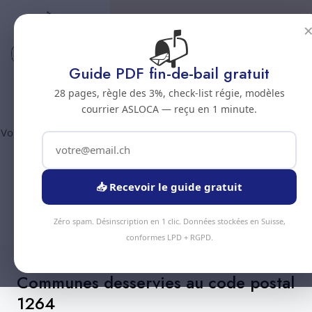
📬
Code postal 1264
Nettoyage professionnel -
Guide PDF fin-de-bail gratuit
Code postal 1264
28 pages, règle des 3%, check-list régie, modèles
courrier ASLOCA — reçu en 1 minute.
Vous êtes au code postal
1264
? Chez Nous Clean intervient dans
la commune de :
Saint-Cergue
(canton Vaud). Plus de 90
prestations disponibles, devis gratuit sous 24h.
📥 Recevoir le guide gratuit
Devis Instantané
+41 78 319 32 82
Zéro spam. Désinscription en 1 clic. Données stockées en Suisse,
conformes LPD + RGPD.
Communes desservies au code postal
1264