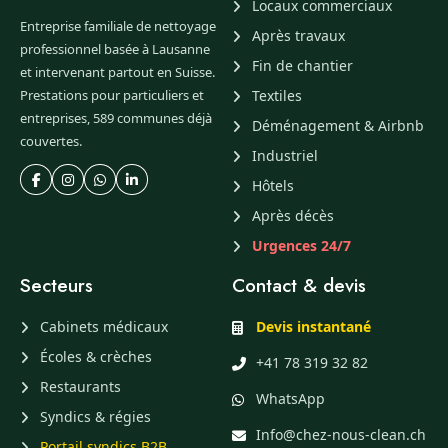
Locaux commerciaux
Entreprise familiale de nettoyage
Après travaux
professionnel basée à Lausanne
Fin de chantier
et intervenant partout en Suisse.
Prestations pour particuliers et
Textiles
entreprises, 589 communes déjà
Déménagement & Airbnb
couvertes.
Industriel
Hôtels
Après décès
Urgences 24/7
Secteurs
Contact & devis
Cabinets médicaux
Devis instantané
Écoles & crèches
+41 78 319 32 82
Restaurants
WhatsApp
Syndics & régies
Info@chez-nous-clean.ch
Portail syndics B2B