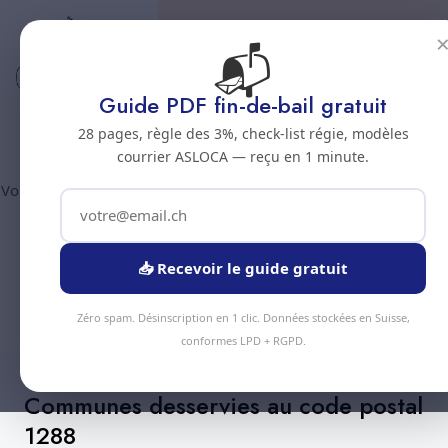
📬
Code postal 1288
Nettoyage professionnel -
Guide PDF fin-de-bail gratuit
Code postal 1288
28 pages, règle des 3%, check-list régie, modèles
courrier ASLOCA — reçu en 1 minute.
Vous êtes au code postal
1288
? Chez Nous Clean intervient dans
la commune de :
Aire-la-Ville
(canton Geneve). Plus de 90
prestations disponibles, devis gratuit sous 24h.
📥 Recevoir le guide gratuit
Devis Instantané
+41 78 319 32 82
Zéro spam. Désinscription en 1 clic. Données stockées en Suisse,
conformes LPD + RGPD.
Communes desservies au code postal
1288