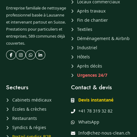
Locaux commerciaux
Entreprise familiale de nettoyage
Après travaux
professionnel basée à Lausanne
Fin de chantier
et intervenant partout en Suisse.
Prestations pour particuliers et
Textiles
entreprises, 589 communes déjà
Déménagement & Airbnb
couvertes.
Industriel
Hôtels
Après décès
Urgences 24/7
Secteurs
Contact & devis
Cabinets médicaux
Devis instantané
Écoles & crèches
+41 78 319 32 82
Restaurants
WhatsApp
Syndics & régies
Info@chez-nous-clean.ch
Portail syndics B2B