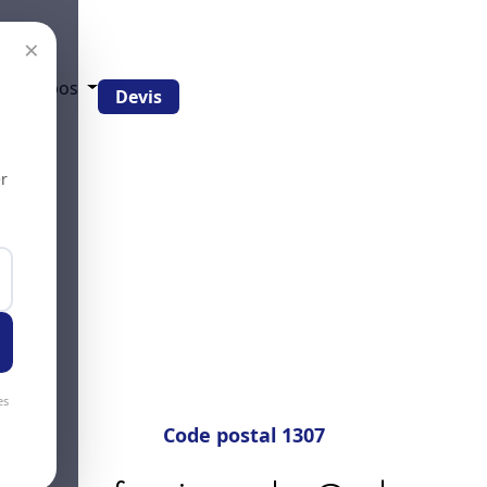
×
g
À propos
Devis
r
es
Code postal 1307