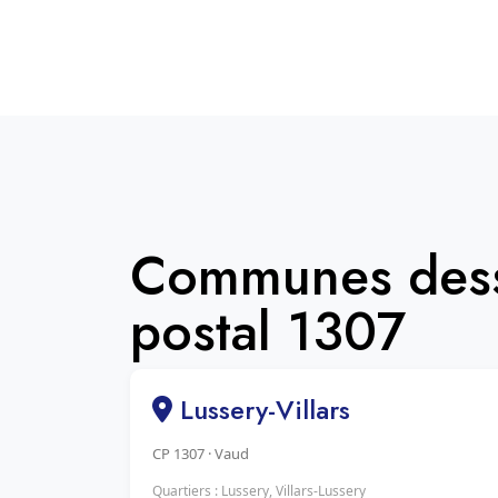
Communes dess
postal 1307
Lussery-Villars
CP 1307 · Vaud
Quartiers : Lussery, Villars-Lussery