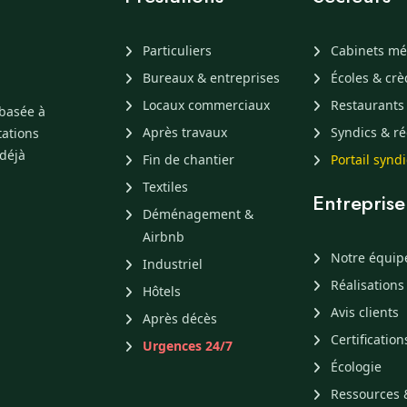
Particuliers
Cabinets mé
Bureaux & entreprises
Écoles & cr
Locaux commerciaux
Restaurants
 basée à
Après travaux
Syndics & ré
tations
 déjà
Fin de chantier
Portail synd
Textiles
Entreprise
Déménagement &
Airbnb
Notre équip
Industriel
Réalisations
Hôtels
Avis clients
Après décès
Certification
Urgences 24/7
Écologie
Ressources 