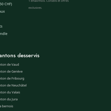
1 email/mois. Conseils et offres
50 CHF)
exclusives.
aux
ts
undle
antons desservis
nton de Vaud
nton de Genève
nton de Fribourg
nton de Neuchâtel
ton du Valais
nton du Jura
a bernois