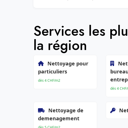
Services les p
la région
Nettoyage pour
Net
particuliers
bureau
entrep
dès 4 CHF/m2
dès 4 CHF
Nettoyage de
Net
demenagement
dès 5 CHF/m2