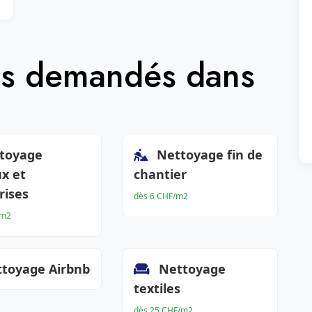
lus demandés dans
toyage
Nettoyage fin de
x et
chantier
rises
dès 6 CHF/m2
/m2
toyage Airbnb
Nettoyage
textiles
dès 25 CHF/m2