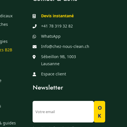
dicaux
Devis instantané
èches
+41 78 319 32 82
WhatsApp
gies
Info@chez-nous-clean.ch
ics B2B
Sébeillon 9B, 1003
Lausanne
Espace client
e
Newsletter
s
O
K
& guides