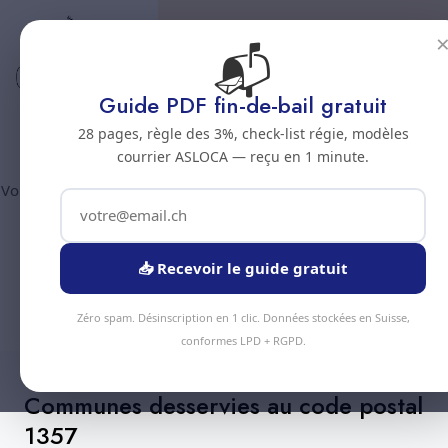
📬
Code postal 1357
Nettoyage professionnel -
Guide PDF fin-de-bail gratuit
Code postal 1357
28 pages, règle des 3%, check-list régie, modèles
courrier ASLOCA — reçu en 1 minute.
Vous êtes au code postal
1357
? Chez Nous Clean intervient dans
la commune de :
Lignerolle
(canton Vaud). Plus de 90
prestations disponibles, devis gratuit sous 24h.
📥 Recevoir le guide gratuit
Devis Instantané
+41 78 319 32 82
Zéro spam. Désinscription en 1 clic. Données stockées en Suisse,
conformes LPD + RGPD.
Communes desservies au code postal
1357