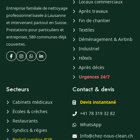
Locaux commerciaux
Entreprise familiale de nettoyage
Après travaux
professionnel basée à Lausanne
Fin de chantier
et intervenant partout en Suisse.
Prestations pour particuliers et
Textiles
entreprises, 589 communes déjà
Déménagement & Airbnb
couvertes.
Industriel
Hôtels
Après décès
Urgences 24/7
Secteurs
Contact & devis
Cabinets médicaux
Devis instantané
Écoles & crèches
+41 78 319 32 82
Restaurants
WhatsApp
Syndics & régies
Info@chez-nous-clean.ch
Portail syndics B2B