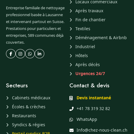
Locaux commerciaux
Entreprise familiale de nettoyage
Après travaux
professionnel basée à Lausanne
Fin de chantier
et intervenant partout en Suisse.
Prestations pour particuliers et
Textiles
entreprises, 589 communes déjà
Déménagement & Airbnb
couvertes.
Industriel
Hôtels
Après décès
Urgences 24/7
Secteurs
Contact & devis
Cabinets médicaux
Devis instantané
Écoles & crèches
+41 78 319 32 82
Restaurants
WhatsApp
Syndics & régies
Info@chez-nous-clean.ch
Portail syndics B2B