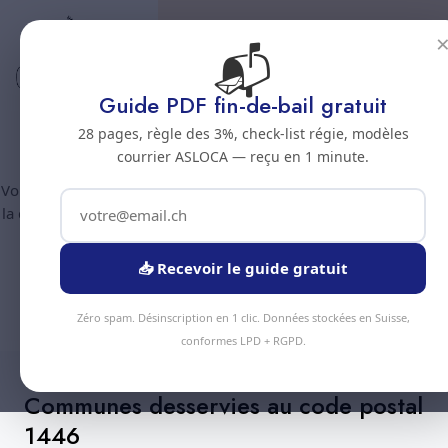
📬
Code postal 1446
Nettoyage professionnel -
Guide PDF fin-de-bail gratuit
Code postal 1446
28 pages, règle des 3%, check-list régie, modèles
courrier ASLOCA — reçu en 1 minute.
Vous êtes au code postal
1446
? Chez Nous Clean intervient dans
la commune de :
Baulmes
(canton Vaud). Plus de 90 prestations
disponibles, devis gratuit sous 24h.
📥 Recevoir le guide gratuit
Devis Instantané
+41 78 319 32 82
Zéro spam. Désinscription en 1 clic. Données stockées en Suisse,
conformes LPD + RGPD.
Communes desservies au code postal
1446