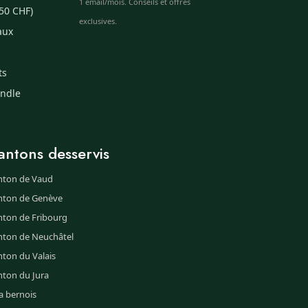
1 email/mois. Conseils et offres
50 CHF)
exclusives.
aux
ts
undle
antons desservis
nton de Vaud
nton de Genève
nton de Fribourg
nton de Neuchâtel
ton du Valais
nton du Jura
a bernois