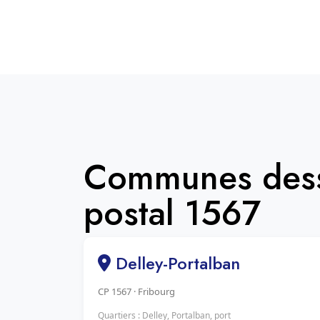
Communes dess
postal 1567
Delley-Portalban
CP 1567 · Fribourg
Quartiers : Delley, Portalban, port