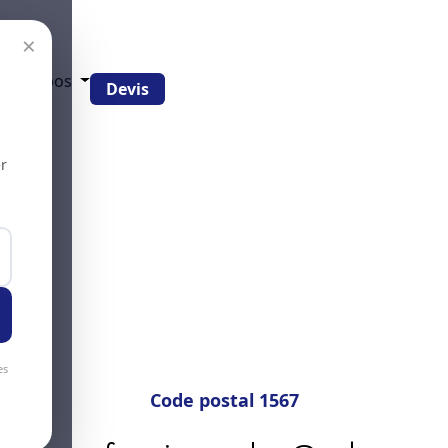
×
g
À propos
Devis
r
es
Code postal 1567