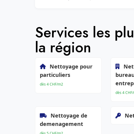
Services les p
la région
Nettoyage pour
Net
particuliers
bureau
entrep
dès 4 CHF/m2
dès 4 CHF
Nettoyage de
Net
demenagement
dès 5 CHF/m2