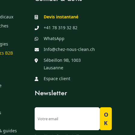
dicaux
Devis instantané
èches
+41 78 319 32 82
WhatsApp
gies
Info@chez-nous-clean.ch
ics B2B
Sébeillon 9B, 1003
Lausanne
Espace client
e
Newsletter
s
O
K
& guides