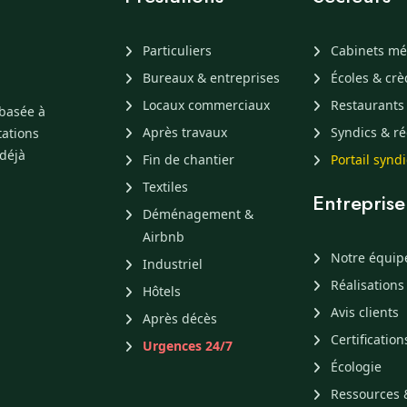
Particuliers
Cabinets mé
Bureaux & entreprises
Écoles & cr
Locaux commerciaux
Restaurants
 basée à
Après travaux
Syndics & ré
tations
 déjà
Fin de chantier
Portail synd
Textiles
Entreprise
Déménagement &
Airbnb
Notre équip
Industriel
Réalisations
Hôtels
Avis clients
Après décès
Certification
Urgences 24/7
Écologie
Ressources 