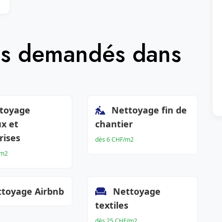
lus demandés dans
toyage
Nettoyage fin de
x et
chantier
rises
dès 6 CHF/m2
/m2
toyage Airbnb
Nettoyage
textiles
dès 25 CHF/m2