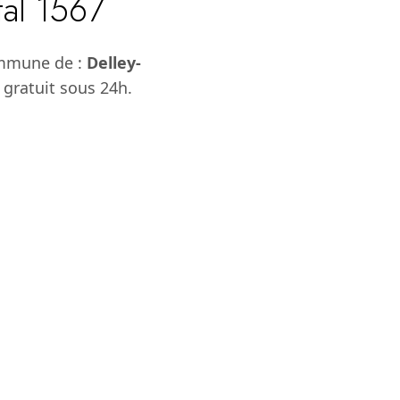
tal 1567
ommune de :
Delley-
 gratuit sous 24h.