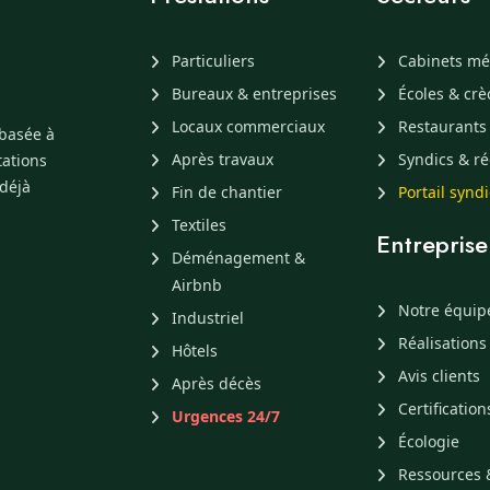
Particuliers
Cabinets mé
Bureaux & entreprises
Écoles & cr
Locaux commerciaux
Restaurants
 basée à
Après travaux
Syndics & ré
tations
 déjà
Fin de chantier
Portail synd
Textiles
Entreprise
Déménagement &
Airbnb
Notre équip
Industriel
Réalisations
Hôtels
Avis clients
Après décès
Certification
Urgences 24/7
Écologie
Ressources 