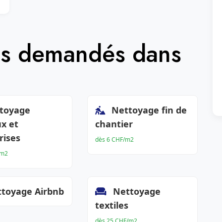
lus demandés dans
toyage
Nettoyage fin de
x et
chantier
rises
dès 6 CHF/m2
/m2
toyage Airbnb
Nettoyage
textiles
dès 25 CHF/m2