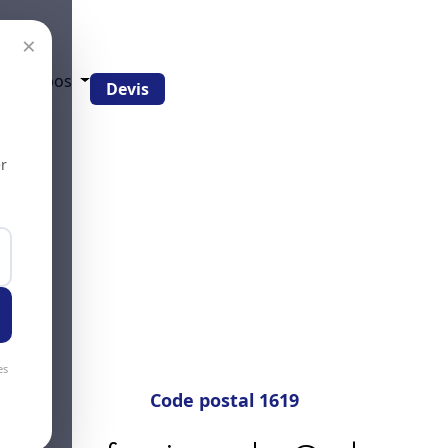
×
g
À propos
Devis
r
es
Code postal 1619