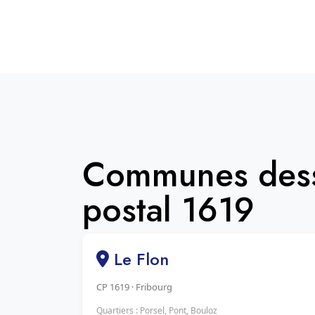
Communes dess
postal 1619
Le Flon
CP 1619 · Fribourg
Quartiers : Porsel, Pont, Bouloz