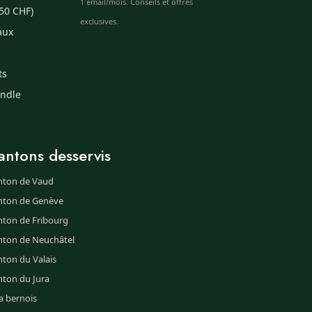
1 email/mois. Conseils et offres
50 CHF)
exclusives.
aux
ts
undle
antons desservis
nton de Vaud
nton de Genève
nton de Fribourg
nton de Neuchâtel
ton du Valais
nton du Jura
a bernois