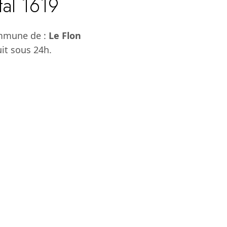
tal 1619
ommune de :
Le Flon
uit sous 24h.