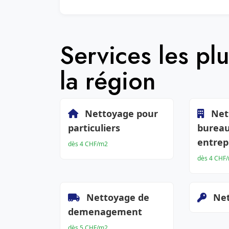
Services les p
la région
Nettoyage pour
Net
particuliers
bureau
entrep
dès 4 CHF/m2
dès 4 CHF
Nettoyage de
Net
demenagement
dès 5 CHF/m2