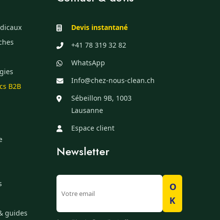
dicaux
Devis instantané
èches
+41 78 319 32 82
WhatsApp
gies
Info@chez-nous-clean.ch
ics B2B
Sébeillon 9B, 1003
Lausanne
Espace client
e
Newsletter
s
O
K
& guides