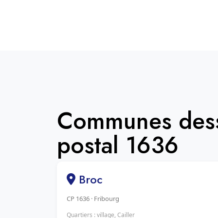
Communes dess
postal 1636
Broc
CP 1636 · Fribourg
Quartiers : village, Cailler