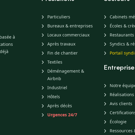
Particuliers
Cabinets mé
Bureaux & entreprises
Écoles & cr
Locaux commerciaux
Restaurants
 basée à
Après travaux
Syndics & ré
tations
 déjà
Fin de chantier
Portail synd
Textiles
Entreprise
Déménagement &
Airbnb
Notre équip
Industriel
Réalisations
Hôtels
Avis clients
Après décès
Certification
Urgences 24/7
Écologie
Ressources 