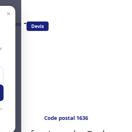
×
g
À propos
Devis
r
es
Code postal 1636