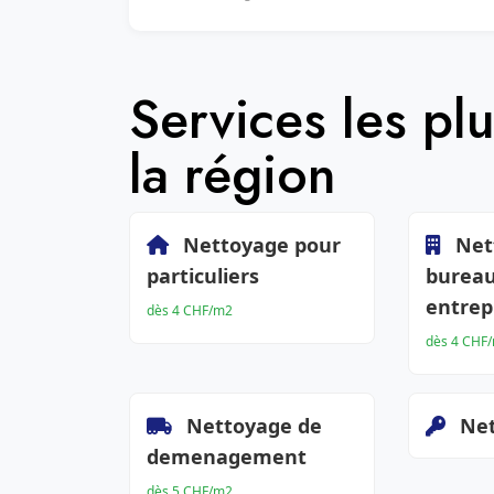
Services les p
la région
Nettoyage pour
Net
particuliers
bureau
entrep
dès 4 CHF/m2
dès 4 CHF
Nettoyage de
Net
demenagement
dès 5 CHF/m2