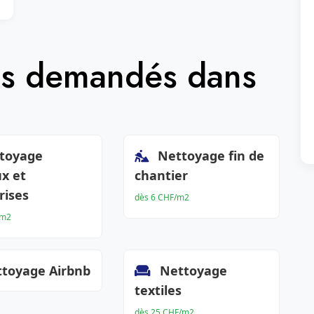
lus demandés dans
toyage
Nettoyage fin de
x et
chantier
rises
dès 6 CHF/m2
/m2
toyage Airbnb
Nettoyage
textiles
dès 25 CHF/m2