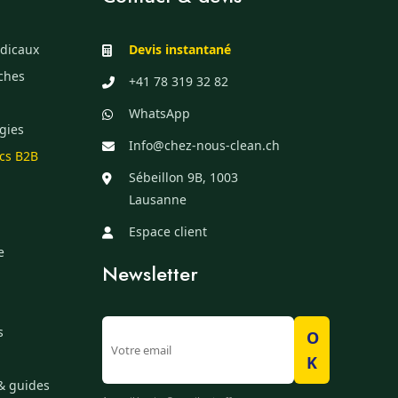
dicaux
Devis instantané
èches
+41 78 319 32 82
WhatsApp
gies
Info@chez-nous-clean.ch
ics B2B
Sébeillon 9B, 1003
Lausanne
Espace client
e
Newsletter
s
O
K
& guides