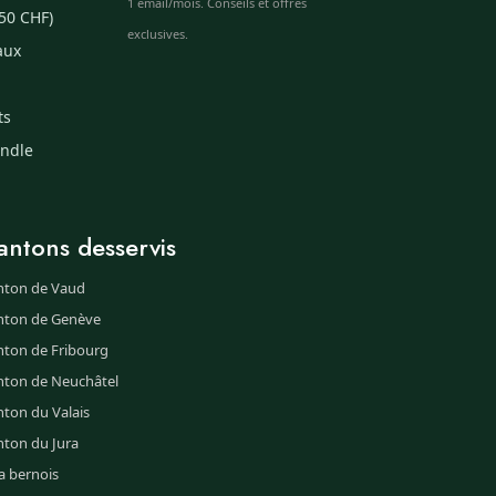
1 email/mois. Conseils et offres
50 CHF)
exclusives.
aux
ts
undle
antons desservis
nton de Vaud
nton de Genève
nton de Fribourg
nton de Neuchâtel
ton du Valais
nton du Jura
a bernois