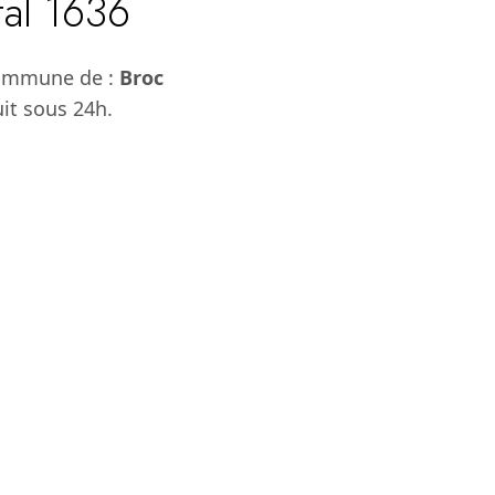
tal 1636
commune de :
Broc
uit sous 24h.