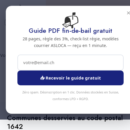
📬
Code postal 1642
Nettoyage professionnel -
Guide PDF fin-de-bail gratuit
Code postal 1642
28 pages, règle des 3%, check-list régie, modèles
courrier ASLOCA — reçu en 1 minute.
Vous êtes au code postal
1642
? Chez Nous Clean intervient dans
la commune de :
Sorens
(canton Fribourg). Plus de 90
prestations disponibles, devis gratuit sous 24h.
📥 Recevoir le guide gratuit
Devis Instantané
+41 78 319 32 82
Zéro spam. Désinscription en 1 clic. Données stockées en Suisse,
conformes LPD + RGPD.
Communes desservies au code postal
1642