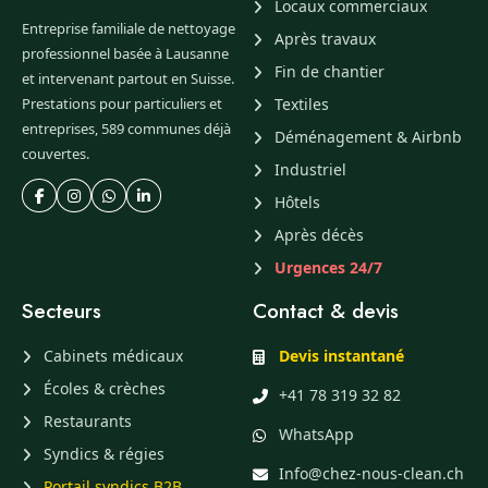
Locaux commerciaux
Entreprise familiale de nettoyage
Après travaux
professionnel basée à Lausanne
Fin de chantier
et intervenant partout en Suisse.
Prestations pour particuliers et
Textiles
entreprises, 589 communes déjà
Déménagement & Airbnb
couvertes.
Industriel
Hôtels
Après décès
Urgences 24/7
Secteurs
Contact & devis
Cabinets médicaux
Devis instantané
Écoles & crèches
+41 78 319 32 82
Restaurants
WhatsApp
Syndics & régies
Info@chez-nous-clean.ch
Portail syndics B2B