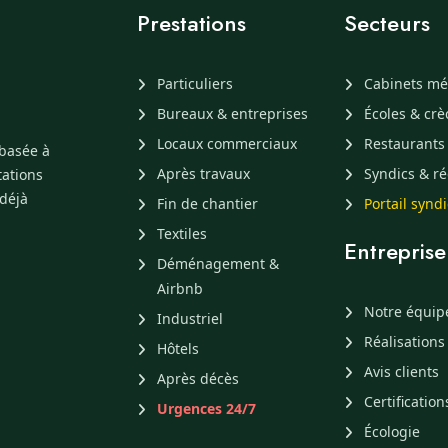
Prestations
Secteurs
Particuliers
Cabinets mé
Bureaux & entreprises
Écoles & cr
Locaux commerciaux
Restaurants
 basée à
Après travaux
Syndics & ré
tations
 déjà
Fin de chantier
Portail synd
Textiles
Entreprise
Déménagement &
Airbnb
Notre équip
Industriel
Réalisations
Hôtels
Avis clients
Après décès
Certification
Urgences 24/7
Écologie