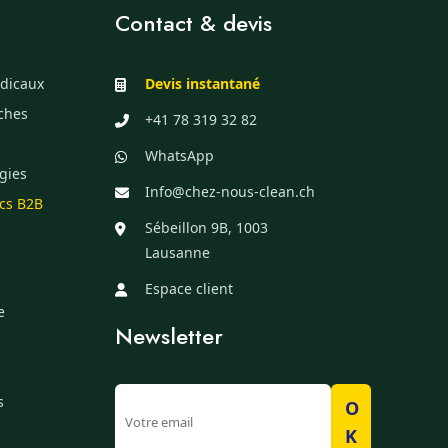
Contact & devis
dicaux
Devis instantané
èches
+41 78 319 32 82
WhatsApp
gies
Info@chez-nous-clean.ch
ics B2B
Sébeillon 9B, 1003
Lausanne
Espace client
e
Newsletter
s
O
K