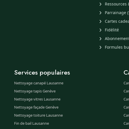
Ressources 
Parrainage (
Cartes cade
Fidélité
Abonnemen
Formules b
Services populaires
C
Nettoyage canapé Lausanne
Ca
Nettoyage tapis Genève
Ca
Nettoyage vitres Lausanne
Ca
Nettoyage façade Genève
Ca
Nettoyage toiture Lausanne
Can
Fin de bail Lausanne
Ca