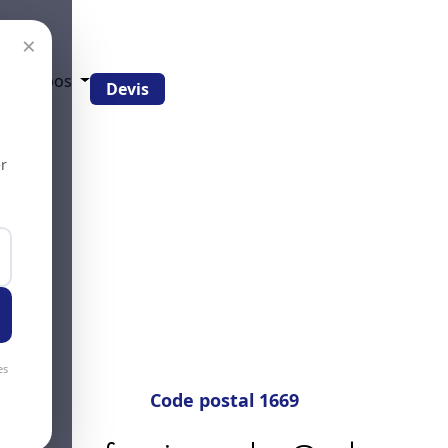
×
g
À propos
Devis
r
es
Code postal 1669