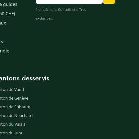
& guides
1 email/mois. Conseils et offres
50 CHF)
exclusives.
aux
ts
undle
antons desservis
nton de Vaud
nton de Genève
nton de Fribourg
nton de Neuchâtel
ton du Valais
nton du Jura