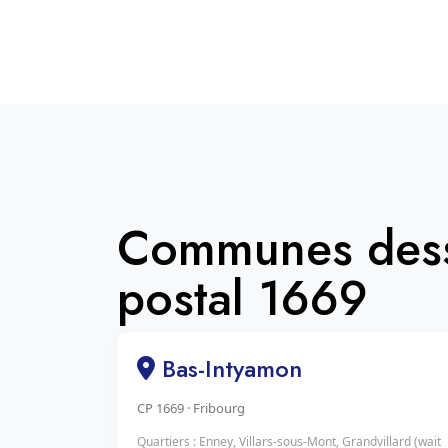
Communes dess
postal 1669
Bas-Intyamon
CP 1669 · Fribourg
Quartiers : Enney, Villars-sous-Mont, Grandvillard (wait