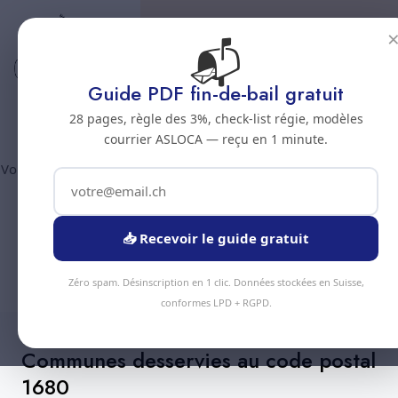
📬
Code postal 1680
Nettoyage professionnel -
Guide PDF fin-de-bail gratuit
Code postal 1680
28 pages, règle des 3%, check-list régie, modèles
courrier ASLOCA — reçu en 1 minute.
Vous êtes au code postal
1680
? Chez Nous Clean intervient dans
la commune de :
Romont
(canton Fribourg). Plus de 90
prestations disponibles, devis gratuit sous 24h.
📥 Recevoir le guide gratuit
Devis Instantané
+41 78 319 32 82
Zéro spam. Désinscription en 1 clic. Données stockées en Suisse,
conformes LPD + RGPD.
Communes desservies au code postal
1680