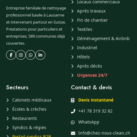
Locaux commerciaux
Entreprise familiale de nettoyage
Après travaux
professionnel basée à Lausanne
Fin de chantier
et intervenant partout en Suisse.
Prestations pour particuliers et
Textiles
entreprises, 589 communes déjà
Déménagement & Airbnb
couvertes.
Industriel
Hôtels
Après décès
Urgences 24/7
Secteurs
Contact & devis
Cabinets médicaux
Devis instantané
Écoles & crèches
+41 78 319 32 82
Restaurants
WhatsApp
Syndics & régies
Info@chez-nous-clean.ch
Portail syndics B2B