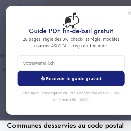
📬
Code postal 1687
Nettoyage professionnel -
Guide PDF fin-de-bail gratuit
Code postal 1687
28 pages, règle des 3%, check-list régie, modèles
courrier ASLOCA — reçu en 1 minute.
Vous êtes au code postal
1687
? Chez Nous Clean intervient dans
la commune de :
Vuisternens-devant-Romont
(canton
Fribourg). Plus de 90 prestations disponibles, devis gratuit sous
24h.
📥 Recevoir le guide gratuit
Devis Instantané
Zéro spam. Désinscription en 1 clic. Données stockées en Suisse,
+41 78 319 32 82
conformes LPD + RGPD.
Communes desservies au code postal