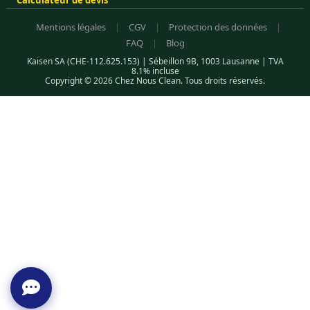
Calculateur de devis
Mentions légales
|
CGV
|
Protection des données
|
FAQ
|
Blog
Kaisen SA (CHE-112.625.153) | Sébeillon 9B, 1003 Lausanne | TVA
8.1% incluse
Copyright © 2026 Chez Nous Clean. Tous droits réservés.