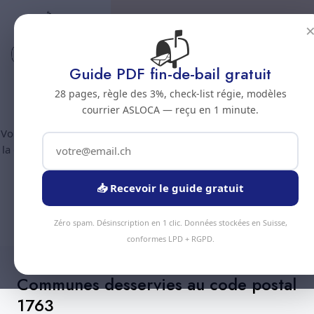
📬
Code postal 1763
Nettoyage professionnel -
Guide PDF fin-de-bail gratuit
Code postal 1763
28 pages, règle des 3%, check-list régie, modèles
courrier ASLOCA — reçu en 1 minute.
Vous êtes au code postal
1763
? Chez Nous Clean intervient dans
la commune de :
Granges-Paccot
(canton Fribourg). Plus de 90
prestations disponibles, devis gratuit sous 24h.
📥 Recevoir le guide gratuit
Devis Instantané
+41 78 319 32 82
Zéro spam. Désinscription en 1 clic. Données stockées en Suisse,
conformes LPD + RGPD.
Communes desservies au code postal
1763