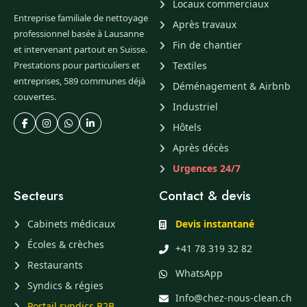
Locaux commerciaux
Entreprise familiale de nettoyage
Après travaux
professionnel basée à Lausanne
Fin de chantier
et intervenant partout en Suisse.
Prestations pour particuliers et
Textiles
entreprises, 589 communes déjà
Déménagement & Airbnb
couvertes.
Industriel
Hôtels
Après décès
Urgences 24/7
Secteurs
Contact & devis
Cabinets médicaux
Devis instantané
Écoles & crèches
+41 78 319 32 82
Restaurants
WhatsApp
Syndics & régies
Info@chez-nous-clean.ch
Portail syndics B2B